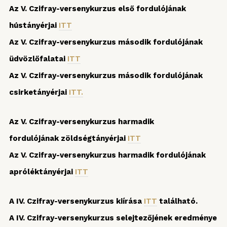
Az V. Czifray-versenykurzus első fordulójának
hústányérjai
ITT
Az V. Czifray-versenykurzus második fordulójának
üdvözlőfalatai
ITT
Az V. Czifray-versenykurzus második fordulójának
csirketányérjai
ITT.
Az V. Czifray-versenykurzus harmadik
fordulójának zöldségtányérjai
ITT
Az V. Czifray-versenykurzus harmadik fordulójának
apróléktányérjai
ITT
A IV. Czifray-versenykurzus kiírása
ITT
található.
A IV. Czifray-versenykurzus selejtezőjének eredménye