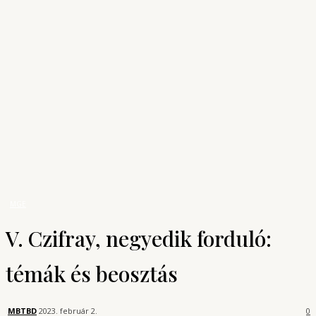
Archívum
Shop
KONYHAUNIVERZUM
A főzés tudománya
Bűvös Szakács
MGE
V. Czifray, negyedik forduló: témák és beosztás
MGE
V. Czifray, negyedik forduló:
témák és beosztás
MBTBD
2023. február 2.
0