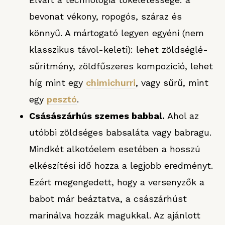
bevonat vékony, ropogós, száraz és
könnyű. A mártogató legyen egyéni (nem
klasszikus távol-keleti): lehet zöldséglé-
sűrítmény, zöldfűszeres kompozíció, lehet
híg mint egy
chimichurri
, vagy sűrű, mint
egy
pesztó
.
Csásászárhús szemes babbal.
Ahol az
utóbbi zöldséges babsaláta vagy babragu.
Mindkét alkotóelem esetében a hosszú
elkészítési idő hozza a legjobb eredményt.
Ezért megengedett, hogy a versenyzők a
babot már beáztatva, a császárhúst
marinálva hozzák magukkal. Az ajánlott