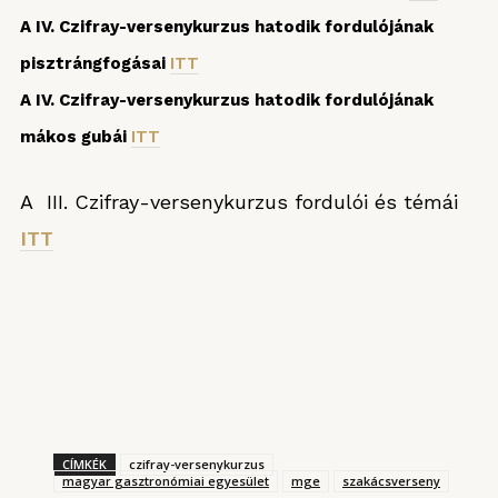
A IV. Czifray-versenykurzus hatodik fordulójának
pisztrángfogásai
ITT
A IV. Czifray-versenykurzus hatodik fordulójának
mákos gubái
ITT
A III. Czifray-versenykurzus fordulói és témái
ITT
CÍMKÉK
czifray-versenykurzus
magyar gasztronómiai egyesület
mge
szakácsverseny