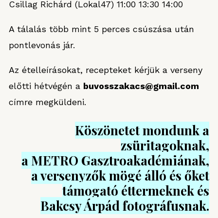
Csillag Richárd (Lokal47) 11:00 13:30 14:00
A tálalás több mint 5 perces csúszása után
pontlevonás jár.
Az ételleírásokat, recepteket kérjük a verseny
előtti hétvégén a
buvosszakacs@gmail.com
címre megküldeni.
Köszönetet mondunk a
zsüritagoknak,
a METRO Gasztroakadémiának,
a versenyzők mögé álló és őket
támogató éttermeknek és
Bakcsy Árpád fotográfusnak.