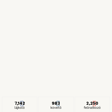
Róma csillagai
2024. NOVEMBER 11.
Híres zöldségek
2024. JÚLIUS 6.
Részeges és gyilkos spagettik
2024. JANUÁR 27.
ITT IS KÖVETHET MINKET
7,142
983
2,250
lájkoló
követő
feliratkozó