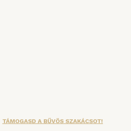
SZAKÁCSKÖNYVAKCIÓ
A főzés tudománya és a Bűvös Szakács
Konyhauniverzuma: két hiánypótló kötet egy
csomagban – jelentős árengedménnyel!
Részletek
TÁMOGASD A BŰVÖS SZAKÁCSOT!