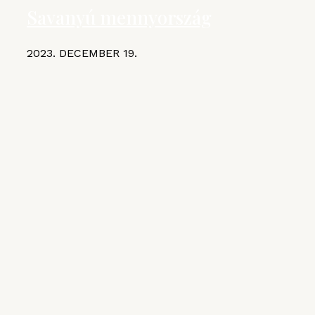
Savanyú mennyország
2023. DECEMBER 19.
KIEMELT CIKKEK
MGE
VI. Czifray ötödik forduló –
hentesborda
2026. JÚLIUS 10.
VI. Czifray ötödik forduló – üdvözlőfalatok