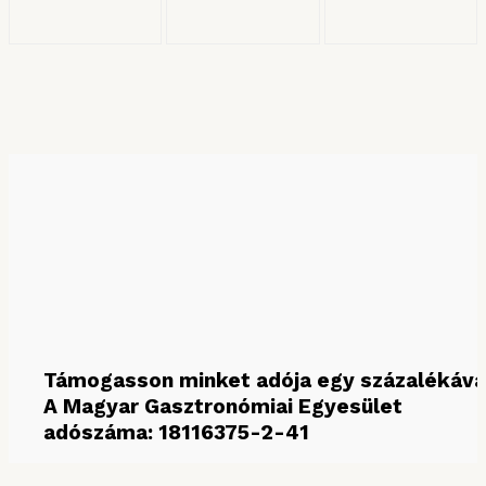
KERESÉS HÓNAP SZERINT
Keresés hónap szerint
Támogasson minket adója egy százalékáva
A Magyar Gasztronómiai Egyesület
adószáma: 18116375-2-41
MÉDIAPARTNEREINK