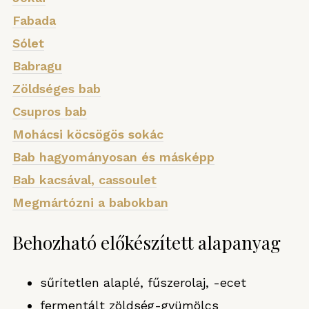
Fabada
Sólet
Babragu
Zöldséges bab
Csupros bab
Mohácsi köcsögös sokác
Bab hagyományosan és másképp
Bab kacsával, cassoulet
Megmártózni a babokban
Behozható előkészített alapanyag
sűrítetlen alaplé, fűszerolaj, -ecet
fermentált zöldség-gyümölcs