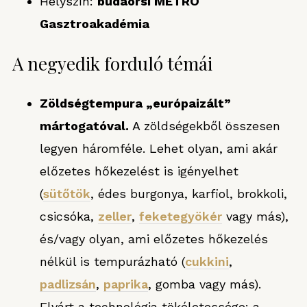
Helyszín:
budaörsi METRO
Gasztroakadémia
A negyedik forduló témái
Zöldségtempura „európaizált”
mártogatóval.
A zöldségekből összesen
legyen háromféle. Lehet olyan, ami akár
előzetes hőkezelést is igényelhet
(
sütőtök
, édes burgonya, karfiol, brokkoli,
csicsóka,
zeller
,
feketegyökér
vagy más),
és/vagy olyan, ami előzetes hőkezelés
nélkül is tempurázható (
cukkini
,
padlizsán
,
paprika
, gomba vagy más).
Elvárt a technológia tökéletessége: a