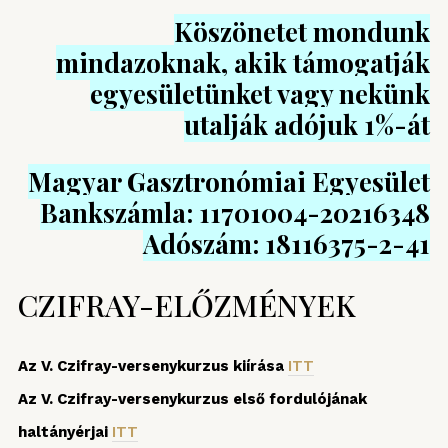
Köszönetet mondunk
mindazoknak, akik támogatják
egyesületünket vagy nekünk
utalják adójuk 1%-át
Magyar Gasztronómiai Egyesület
Bankszámla: 11701004-20216348
Adószám: 18116375-2-41
CZIFRAY-ELŐZMÉNYEK
Az V. Czifray-versenykurzus kiírása
ITT
Az V. Czifray-versenykurzus első fordulójának
haltányérjai
ITT