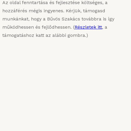
Az oldal fenntartása és fejlesztése költséges, a
hozzáférés mégis ingyenes. Kérjük, támogasd
munkánkat, hogy a Bűvös Szakács továbbra is így
működhessen és fejlődhessen. (
Részletek itt
, a
támogatáshoz katt az alábbi gombra.)
KARIZMATIKUS ÉTEL
Van, aki sűrűn szereti
2025. MÁRCIUS 10.