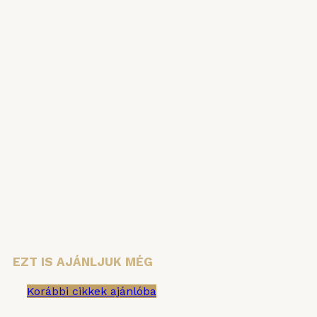
HÍRLEVÉL
Iratkozzon fel hírlevelünkre, hogy ne
maradjon le semmiről!
Vezetéknév
Keresztnév
Email cím:
EZT IS AJÁNLJUK MÉG
Korábbi cikkek ajánlóba