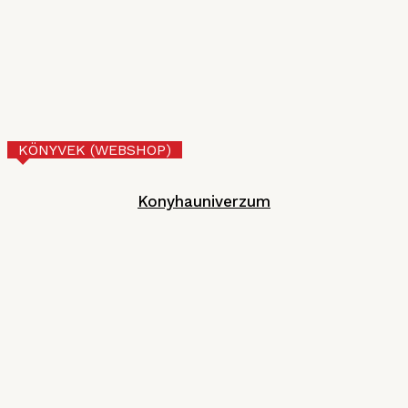
MGE
2026. JÚNIUS 30.
Tejberizs
Technológia
2026. JÚNIUS 17.
KÖNYVEK (WEBSHOP)
Konyhauniverzum