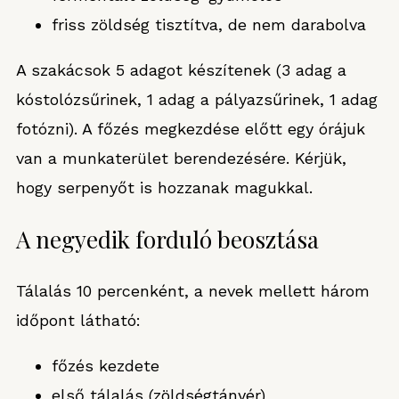
friss zöldség tisztítva, de nem darabolva
A szakácsok 5 adagot készítenek (3 adag a
kóstolózsűrinek, 1 adag a pályazsűrinek, 1 adag
fotózni). A főzés megkezdése előtt egy órájuk
van a munkaterület berendezésére. Kérjük,
hogy serpenyőt is hozzanak magukkal.
A negyedik forduló beosztása
Tálalás 10 percenként, a nevek mellett három
időpont látható:
főzés kezdete
első tálalás (zöldségtányér)