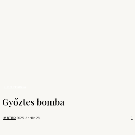
Archívum
Shop
KONYHAUNIVERZUM
A főzés tudománya
Bűvös Szakács
Gasztrokultúra
Győztes bomba
Gasztrokultúra
Győztes bomba
MBTBD
2025. április 28.
0