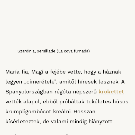
Szardínia, persillade (La cova fumada)
María fia, Magí a fejébe vette, hogy a háznak
legyen „címerétele”, amitől híresek lesznek. A
Spanyolországban régóta népszerű
krokettet
vették alapul, ebből próbáltak tökéletes húsos
krumpligombócot kreálni. Hosszan
kísérleteztek, de valami mindig hiányzott.