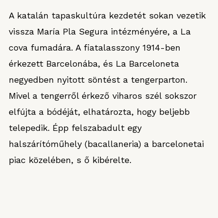
A katalán tapaskultúra kezdetét sokan vezetik
vissza María Pla Segura intézményére, a La
cova fumadára. A fiatalasszony 1914-ben
érkezett Barcelonába, és La Barceloneta
negyedben nyitott söntést a tengerparton.
Mivel a tengerről érkező viharos szél sokszor
elfújta a bódéját, elhatározta, hogy beljebb
telepedik. Épp felszabadult egy
halszárítóműhely (bacallaneria) a barcelonetai
piac közelében, s ő kibérelte.