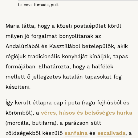
La cova fumada, pult
Maria látta, hogy a közeli postaépület körül
milyen jó forgalmat bonyolítanak az
Andalúziából és Kasztíliából betelepülők, akik
régiójuk tradicionális konyháját kínálják, tapas
formájában. Elhatározta, hogy a halfélék
mellett ő jellegzetes katalán tapasokat fog
készíteni.
Így került étlapra cap i pota (ragu fejhúsból és
körömből), a
véres, húsos és belsőséges hurka
(morcilla, butifarra), a parázson sült
zöldségekből készülő
sanfaina
és
escalivada
, a