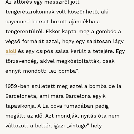
Az áttörés egy messziről jött
tengerészrokonnak volt köszönhető, aki
cayenne-i borsot hozott ajándékba a
tengerentúlról. Ekkor kapta meg a gombóc a
végső formáját azzal, hogy egy sajátosan lágy
aioli
és egy csípős salsa került a tetejére. Egy
törzsvendég, akivel megkóstoltatták, csak
ennyit mondott: „ez bomba”.
1959-ben született meg ezzel a bomba de la
Barceloneta, ami mára Barcelona egyik
tapasikonja. A La cova fumadában pedig
megállt az idő. Azt mondják, nyitás óta nem
változott a beltér, igazi „vintage” hely.