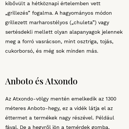
kibővült a hétköznapi értelemben vett
„grillezés” fogalma. A hagyományos módon
grillezett marharostélyos („chuleta”) vagy
sertésdekli mellett olyan alapanyagok jelennek
meg a forró vasrácson, mint osztriga, tojás,
cukorborsó, és még sok minden más.
Anboto és Atxondo
Az Atxondo-völgy mentén emelkedik az 1300
méteres Anboto-hegy, ez a vidék látja el az
éttermet a termékek nagy részével. Például
fával. De a hegyről jön a temérdek gomba,