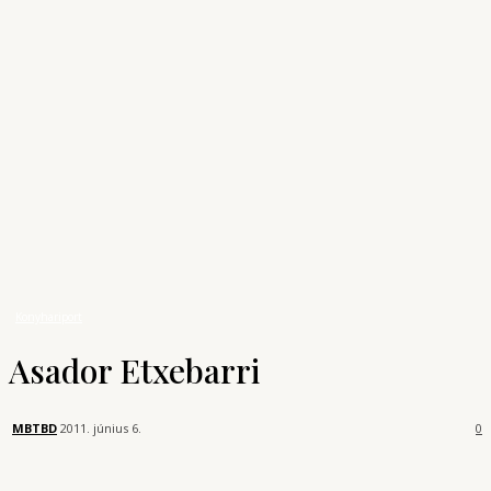
Archívum
Shop
KONYHAUNIVERZUM
A főzés tudománya
Bűvös Szakács
Konyhariport
Asador Etxebarri
Konyhariport
Asador Etxebarri
MBTBD
2011. június 6.
0