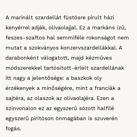
A marinált szardellát füstösre pirult házi
kenyérrel adják, olívaolajjal. Ez a markáns ízű,
feszes-szaftos hal semmiféle rokonságot nem
mutat a szokványos konzervszardellákkal. A
darabonként válogatott, majd kézműves
módszerekkel tartósított-érlelt szardellának
itt nagy a jelentősége: a baszkok oly
érzékenyek a minőségére, mint a franciák a
sajtéra, az olaszok az olívaolajéra. Ezen a
színvonalon ez az egyszerű sózott halfilé
egyszerű pirítóson önmagában is szuverén
fogás.