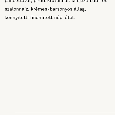
pancettával, pirult krutonnal: kifejező bab- és
szalonnaíz, krémes-bársonyos állag,
könnyített-finomított népi étel.