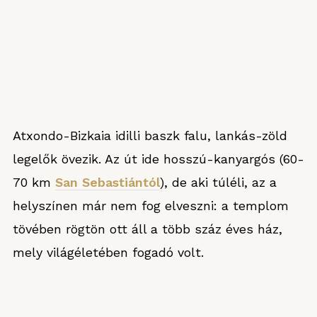
Atxondo-Bizkaia idilli baszk falu, lankás-zöld
legelők övezik. Az út ide hosszú-kanyargós (60-
70 km
San Sebastiántól
), de aki túléli, az a
helyszínen már nem fog elveszni: a templom
tövében rögtön ott áll a több száz éves ház,
mely világéletében fogadó volt.