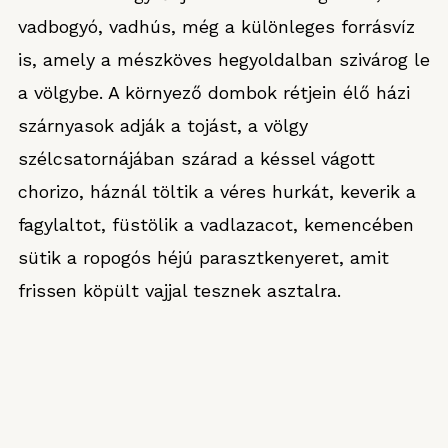
vadbogyó, vadhús, még a különleges forrásvíz
is, amely a mészköves hegyoldalban szivárog le
a völgybe. A környező dombok rétjein élő házi
szárnyasok adják a tojást, a völgy
szélcsatornájában szárad a késsel vágott
chorizo, háznál töltik a véres hurkát, keverik a
fagylaltot, füstölik a vadlazacot, kemencében
sütik a ropogós héjú parasztkenyeret, amit
frissen köpült vajjal tesznek asztalra.