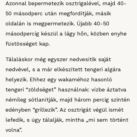
Azonnal bepermetezik osztrigalével, majd 40-
50 másodperc után megfordítják, másik
oldalán is megpermetezik. Újabb 40-50
másodpercig készül a lágy hőn, közben enyhe
füstösséget kap.
Tálaláskor még egyszer nedvesítik saját
nedvével, s a már elkészített tengeri algára
helyezik. Ehhez egy wakaméhoz hasonló
tengeri “zöldséget” használnak: vízbe áztatva
némileg sótlanítják, majd három percig szintén
edényben “grillezik”. Az osztrigát végül ismét
lefedik, s úgy tálalják, mintha „mi sem történt
volna”.