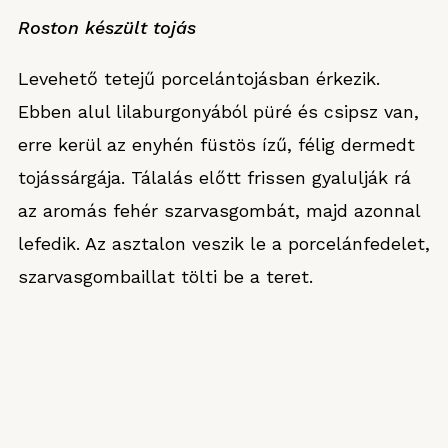
Roston készült tojás
Levehető tetejű porcelántojásban érkezik.
Ebben alul lilaburgonyából püré és csipsz van,
erre kerül az enyhén füstös ízű, félig dermedt
tojássárgája. Tálalás előtt frissen gyalulják rá
az aromás fehér szarvasgombát, majd azonnal
lefedik. Az asztalon veszik le a porcelánfedelet,
szarvasgombaillat tölti be a teret.