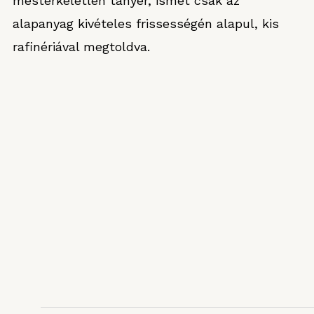
mesterkéletlen tányér, ismét csak az
alapanyag kivételes frissességén alapul, kis
rafinériával megtoldva.