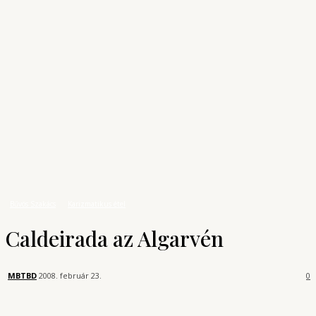
Archívum
Shop
KONYHAUNIVERZUM
A főzés tudománya
Bűvös Szakács
Caldeirada az Algarvén
Bűvös Szakács
Karizmatikus étel
Caldeirada az Algarvén
MBTBD
2008. február 23.
0