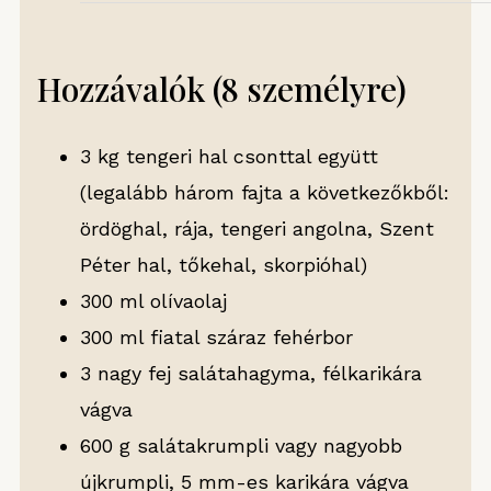
Hozzávalók (8 személyre)
3 kg tengeri hal csonttal együtt
(legalább három fajta a következőkből:
ördöghal, rája, tengeri angolna, Szent
Péter hal, tőkehal, skorpióhal)
300 ml olívaolaj
300 ml fiatal száraz fehérbor
3 nagy fej salátahagyma, félkarikára
vágva
600 g salátakrumpli vagy nagyobb
újkrumpli, 5 mm-es karikára vágva