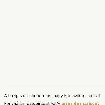
A házigazda csupán két nagy klasszikust készít
konyháján: caldeirádát vagy
arroz de mariscot