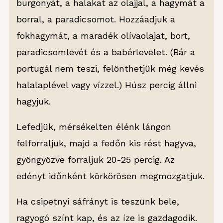
burgonyát, a halakat az olajjal, a hagymát a
borral, a paradicsomot. Hozzáadjuk a
fokhagymát, a maradék olívaolajat, bort,
paradicsomlevét és a babérlevelet. (Bár a
portugál nem teszi, felönthetjük még kevés
halalaplével vagy vízzel.) Húsz percig állni
hagyjuk.
Lefedjük, mérsékelten élénk lángon
felforraljuk, majd a fedőn kis rést hagyva,
gyöngyözve forraljuk 20-25 percig. Az
edényt időnként körkörösen megmozgatjuk.
Ha csipetnyi sáfrányt is teszünk bele,
ragyogó színt kap, és az íze is gazdagodik.