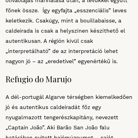
olívaolajas marinálása után, a levükkel együtt
főnek össze. Így egyfajta „esszenciális” leves
keletkezik. Csakúgy, mint a bouillabaisse, a
caldeirada is csak a helyszínen készíthető el
autentikusan. A régión kívül csak
„interpretálható” de az interpretáció lehet
nagyon jó – az „eredetivel” egyenértékű is.
Refugio do Marujo
A dél-portugál Algarve térségben kiemelkedően
jó és autentikus caldeiradát főz egy
nyugalmazott tengerészkapitány, nevezett
„Captain João”. Aki Barão San João falu
határában nyitott hajómúzeumot – saját