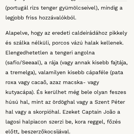
(portugál rizs tenger gyümölcseivel), mindig a
legjobb friss hozzávalókból.
Alapelve, hogy az eredeti caldeirádához pikkely
és szálka nélküli, porcos vázú halak kellenek.
Elengedhetetlen a tengeri angolna
(safio/Seeaal), a rája (vagy annak kisebb fajtája,
a tremelga), valamilyen kisebb cápaféle (pata
roxa vagy cacaõ, azaz macska- vagy
kutyacápa). És kerülhet még bele olyan feszes
húsú hal, mint az ördöghal vagy a Szent Péter
hal vagy a skorpióhal. Ezeket Captain João a
lagosi halpiacon szerzi be, kora reggel, főzés
előtt, beszerzőkocsijával.