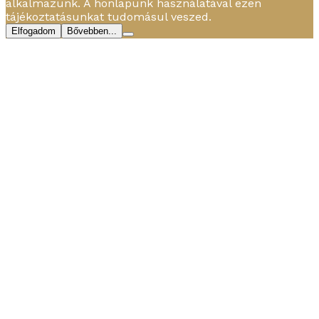
alkalmazunk. A honlapunk használatával ezen
tájékoztatásunkat tudomásul veszed.
Elfogadom
Bővebben...