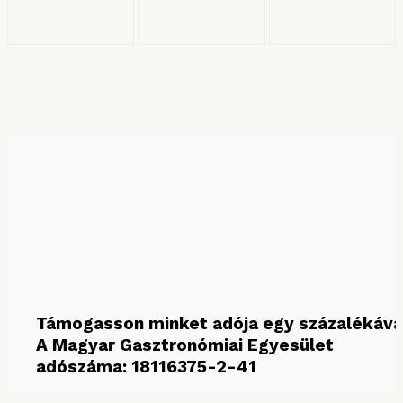
KERESÉS HÓNAP SZERINT
Keresés hónap szerint
Támogasson minket adója egy százalékáva
A Magyar Gasztronómiai Egyesület
adószáma: 18116375-2-41