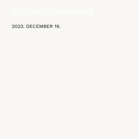
Savanyú mennyország
2023. DECEMBER 19.
KIEMELT CIKKEK
MGE
VI. Czifray ötödik forduló –
hentesborda
2026. JÚLIUS 10.
VI. Czifray ötödik forduló – üdvözlőfalatok