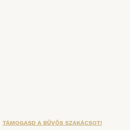
SZAKÁCSKÖNYVAKCIÓ
A főzés tudománya és a Bűvös Szakács
Konyhauniverzuma: két hiánypótló kötet egy
csomagban – jelentős árengedménnyel!
Részletek
TÁMOGASD A BŰVÖS SZAKÁCSOT!