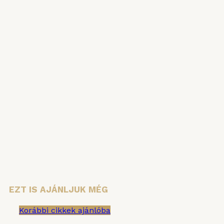
HÍRLEVÉL
Iratkozzon fel hírlevelünkre, hogy ne
maradjon le semmiről!
Vezetéknév
Keresztnév
Email cím:
EZT IS AJÁNLJUK MÉG
Korábbi cikkek ajánlóba