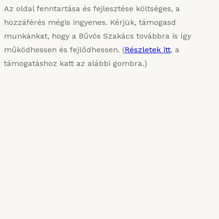
Az oldal fenntartása és fejlesztése költséges, a
hozzáférés mégis ingyenes. Kérjük, támogasd
munkánkat, hogy a Bűvös Szakács továbbra is így
működhessen és fejlődhessen. (
Részletek itt
, a
támogatáshoz katt az alábbi gombra.)
KARIZMATIKUS ÉTEL
Van, aki sűrűn szereti
2025. MÁRCIUS 10.