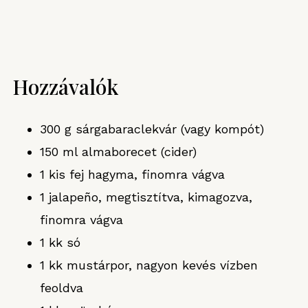
Hozzávalók
300 g sárgabaraclekvár (vagy kompót)
150 ml almaborecet (cider)
1 kis fej hagyma, finomra vágva
1 jalapeño, megtisztítva, kimagozva,
finomra vágva
1 kk só
1 kk mustárpor, nagyon kevés vízben
feoldva