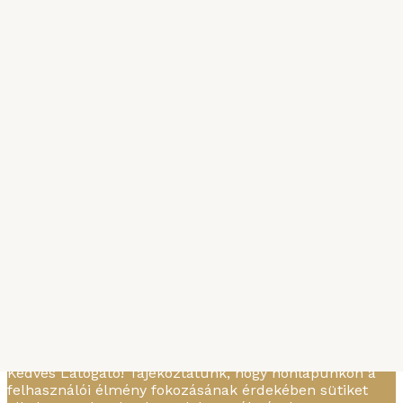
TOVÁBBIAK
Karizmatikus étel
Szenvedélyes mártás (puttanesca)
MBTBD
-
2015. MÁRCIUS 16.
Örömleányok (vagy mások?) híres kreációja.
Kedves Látogató! Tájékoztatunk, hogy honlapunkon a
felhasználói élmény fokozásának érdekében sütiket