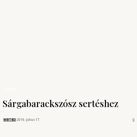
Archívum
Shop
KONYHAUNIVERZUM
A főzés tudománya
Receptek
Sárgabarackszósz sertéshez
Receptek
Sárgabarackszósz sertéshez
MBTBD
2016. július 17.
0