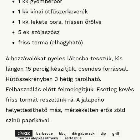
1 kk gyömbérpor
1 kk kínai ötfűszerkeverék
1 kk fekete bors, frissen őrölve
5 ek szójaszósz
friss torma (elhagyható)
A hozzávalókat nyeles lábosba tesszük, kis
lángon 15 percig készítjük, csendes forrással.
Hűtőszekrényben 3 hétig tárolható.
Felhasználás előtt felmelegítjük. Esetleg kevés
friss tormát reszelünk rá. A jalapeño
helyettesíthető más, mérsékelten erős zöld
színű paprikával.
CÍMKÉK
barbecue
bbq
dárgabarack
dip
grill
mártás alapkészítmény
sertéshús