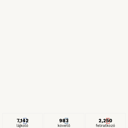
Róma csillagai
2024. NOVEMBER 11.
Híres zöldségek
2024. JÚLIUS 6.
Részeges és gyilkos spagettik
2024. JANUÁR 27.
ITT IS KÖVETHET MINKET
7,142
983
2,250
lájkoló
követő
feliratkozó