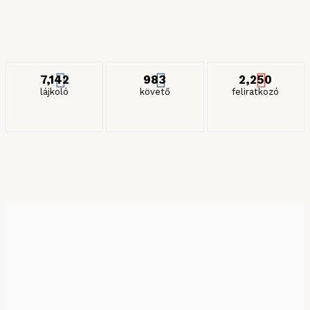
2024. JANUÁR 27.
ITT IS KÖVETHET MINKET
7,142
983
2,250
lájkoló
követő
feliratkozó
KERESÉS HÓNAP SZERINT
Keresés hónap szerint