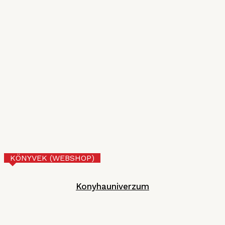
2026. JÚLIUS 10.
VI. Czifray ötödik forduló – üdvözlőfalatok
MGE
2026. JÚNIUS 30.
Tejberizs
Technológia
2026. JÚNIUS 17.
KÖNYVEK (WEBSHOP)
Konyhauniverzum