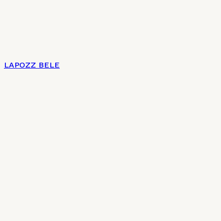
LAPOZZ BELE
Címlap
Impresszum
Az új magyar konyha 7 + 2 pontja
Charte culinaire
Kulináris Charta