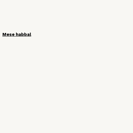
Mese habbal
HÍRLEVÉL
Iratkozzon fel hírlevelünkre, hogy ne
maradjon le semmiről!
Vezetéknév
Keresztnév
Email cím: