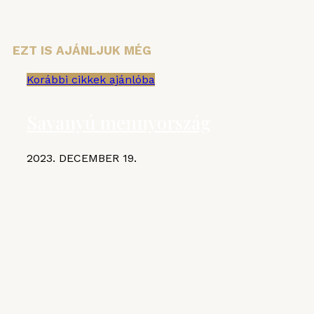
EZT IS AJÁNLJUK MÉG
Korábbi cikkek ajánlóba
Savanyú mennyország
2023. DECEMBER 19.
KIEMELT CIKKEK
MGE
VI. Czifray ötödik forduló –
hentesborda