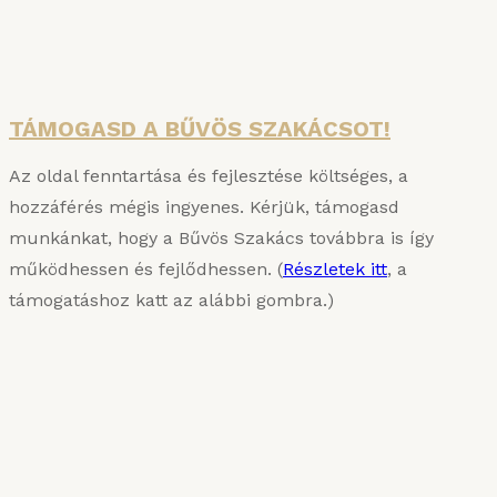
csomagban – jelentős árengedménnyel!
Részletek
TÁMOGASD A BŰVÖS SZAKÁCSOT!
Az oldal fenntartása és fejlesztése költséges, a
hozzáférés mégis ingyenes. Kérjük, támogasd
munkánkat, hogy a Bűvös Szakács továbbra is így
működhessen és fejlődhessen. (
Részletek itt
, a
támogatáshoz katt az alábbi gombra.)
KARIZMATIKUS ÉTEL