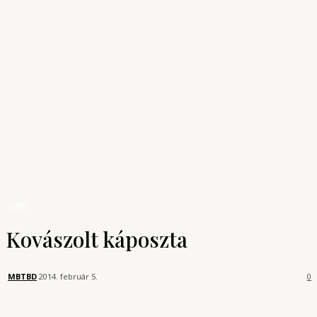
Archívum
Shop
KONYHAUNIVERZUM
A főzés tudománya
Receptek
Egyéb
Kovászolt káposzta
Egyéb
Kovászolt káposzta
MBTBD
2014. február 5.
0