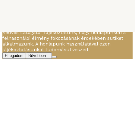
Borscs à la Escoffier
MBTBD
-
2021. FEBRUÁR 16.
Zöldségek 300 g cékla 2 szál póré 1 közepes hagyma 200 g...
Kedves Látogató! Tájékoztatunk, hogy honlapunkon a
felhasználói élmény fokozásának érdekében sütiket
alkalmazunk. A honlapunk használatával ezen
tájékoztatásunkat tudomásul veszed.
Elfogadom
Bővebben...