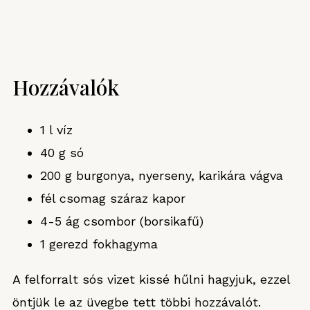
Hozzávalók
1 l víz
40 g só
200 g burgonya, nyerseny, karikára vágva
fél csomag száraz kapor
4-5 ág csombor (borsikafű)
1 gerezd fokhagyma
A felforralt sós vizet kissé hűlni hagyjuk, ezzel
öntjük le az üvegbe tett többi hozzávalót.