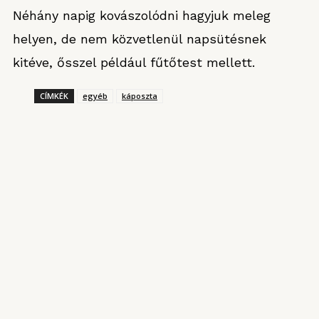
Néhány napig kovászolódni hagyjuk meleg
helyen, de nem közvetlenül napsütésnek
kitéve, ősszel például fűtőtest mellett.
CÍMKÉK
egyéb
káposzta
KONYHARIPORT ROVATUNKBÓL
Magyarország kantinja
2025. AUGUSZTUS 3.