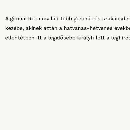
A gironai Roca család több generációs szakácsdin
kezébe, akinek aztán a hatvanas-hetvenes években
ellentétben itt a legidősebb királyfi lett a leghíre