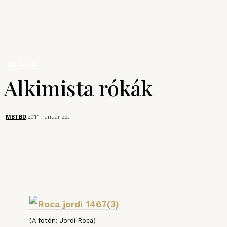
A főzés tudománya
Bűvös Szakács
Konyhariport
Alkimista rókák
Konyhariport
Alkimista rókák
MBTBD
2011. január 22.
(A fotón: Jordi Roca)