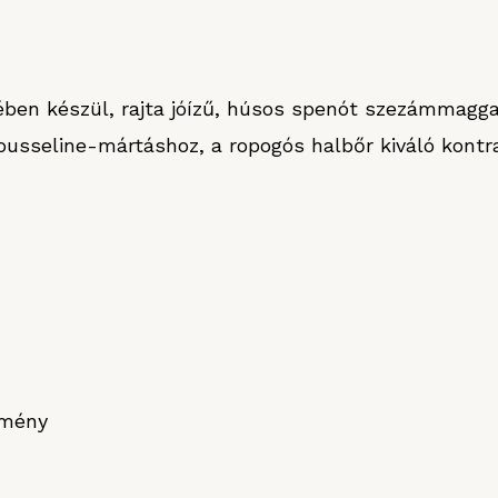
ében készül, rajta jóízű, húsos spenót szezámmaggal
ousseline-mártáshoz, a ropogós halbőr kiváló kontra
ömény