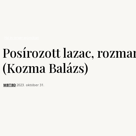
A főzés tudománya
Receptek
Hal és tenger gyümölcsei
Posírozott lazac, rozmaringos nudli, b
Hal és tenger gyümölcsei
Posírozott lazac, rozma
(Kozma Balázs)
MBTBD
2023. október 31.