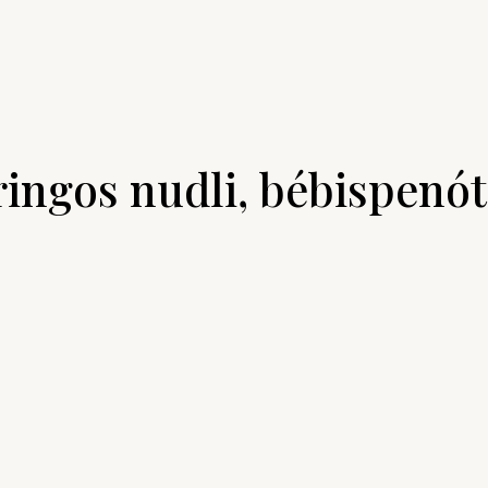
ébispenót, ponzu, szezám (Kozma Balázs)
ringos nudli, bébispenó