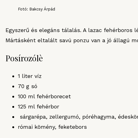
Fotó: Bakcsy Árpád
Egyszerű és elegáns tálalás. A lazac fehérboros l
Mártásként eltalált savú ponzu van a jó állagú m
Posírozólè
1 liter víz
70 g só
100 ml fehérborecet
125 ml fehérbor
sárgarépa, zellergumó, póréhagyma, édesk
római kömény, feketebors