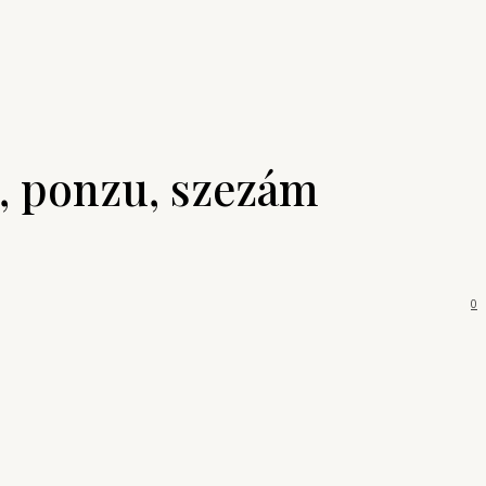
t, ponzu, szezám
0