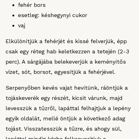
fehér bors
esetleg: késhegynyi cukor
vaj
Elkülönítjük a fehérjét és kissé felverjük, épp
csak egy réteg hab keletkezzen a tetején (2-3
perc). A sárgájába belekeverjük a keményítős
vizet, sót, borsot, egyesítjük a fehérjével.
Serpenyőben kevés vajat hevítünk, ráöntjük a
tojáskeverék egy részét, kicsit várunk, majd
levesszük a tűzről, lapáttal felhajtjuk a lepény
egyik oldalát, mellé öntjük a következő adag
tojást. Visszatesszük a tűzre, és ahogy sül,
lapáttal mindig körbe felkanyarítjuk a