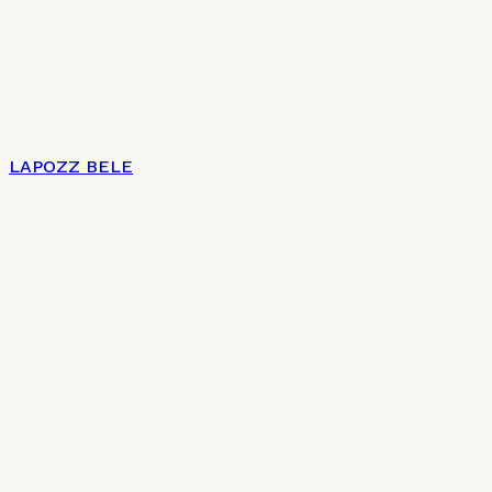
LAPOZZ BELE
Címlap
Impresszum
Az új magyar konyha 7 + 2 pontja
Charte culinaire