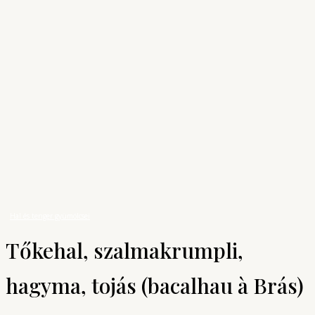
Archívum
Shop
KONYHAUNIVERZUM
A főzés tudománya
Receptek
Hal és tenger gyümölcsei
Tőkehal, szalmakrumpli, hagyma, tojás
(bacalhau à Brás)
Hal és tenger gyümölcsei
Tőkehal, szalmakrumpli,
hagyma, tojás (bacalhau à Brás)