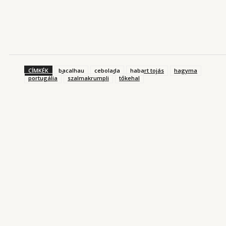
CÍMKÉK
bacalhau
cebolada
habart tojás
hagyma
portugália
szalmakrumpli
tőkehal
KONYHARIPORT ROVATUNKBÓL
Magyarország kantinja