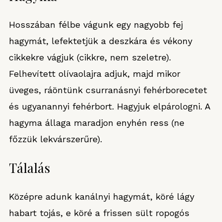
Hosszában félbe vágunk egy nagyobb fej
hagymát, lefektetjük a deszkára és vékony
cikkekre vágjuk (cikkre, nem szeletre).
Felhevített olívaolajra adjuk, majd mikor
üveges, ráöntünk csurranásnyi fehérborecetet
és ugyanannyi fehérbort. Hagyjuk elpárologni. A
hagyma állaga maradjon enyhén ress (ne
főzzük lekvárszerűre).
Tálalás
Középre adunk kanálnyi hagymát, köré lágy
habart tojás, e köré a frissen sült ropogós