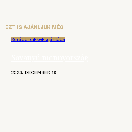
EZT IS AJÁNLJUK MÉG
Korábbi cikkek ajánlóba
Savanyú mennyország
2023. DECEMBER 19.
KIEMELT CIKKEK
MGE
VI. Czifray ötödik forduló –