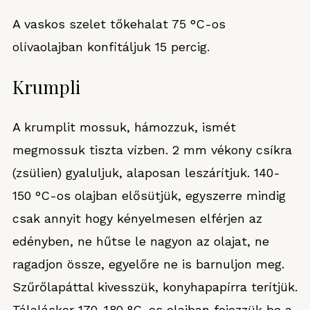
A vaskos szelet tőkehalat 75 °C-os
olívaolajban konfitáljuk 15 percig.
Krumpli
A krumplit mossuk, hámozzuk, ismét
megmossuk tiszta vízben. 2 mm vékony csíkra
(zsülien) gyaluljuk, alaposan leszárítjuk. 140-
150 °C-os olajban elősütjük, egyszerre mindig
csak annyit hogy kényelmesen elférjen az
edényben, ne hűtse le nagyon az olajat, ne
ragadjon össze, egyelőre ne is barnuljon meg.
Szűrőlapáttal kivesszük, konyhapapírra terítjük.
Tálaláskor 170-180 °C-os olajban fejezzük be a