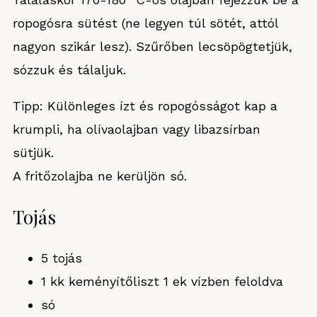
ropogósra sütést (ne legyen túl sötét, attól
nagyon szikár lesz). Szűrőben lecsöpögtetjük,
sózzuk és tálaljuk.
Tipp: Különleges ízt és ropogósságot kap a
krumpli, ha olívaolajban vagy libazsírban
sütjük.
A fritőzolajba ne kerüljön só.
Tojás
5 tojás
1 kk keményítőliszt 1 ek vízben feloldva
só