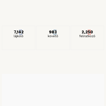
Részeges és gyilkos spagettik
2024. JANUÁR 27.
ITT IS KÖVETHET MINKET
7,142
983
2,250
lájkoló
követő
feliratkozó
KERESÉS HÓNAP SZERINT
Keresés hónap szerint