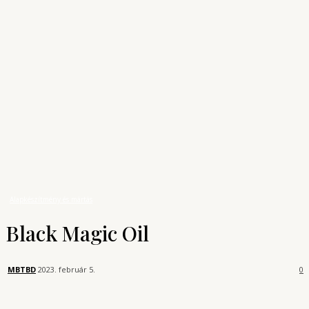
Archívum
Shop
KONYHAUNIVERZUM
A főzés tudománya
Receptek
Alapkészítmény és mártás
Black Magic Oil
Alapkészítmény és mártás
Black Magic Oil
MBTBD
2023. február 5.
0