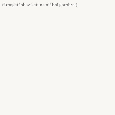
támogatáshoz katt az alábbi gombra.)
KARIZMATIKUS ÉTEL
Van, aki sűrűn szereti
2025. MÁRCIUS 10.
Róma csillagai
2024. NOVEMBER 11.