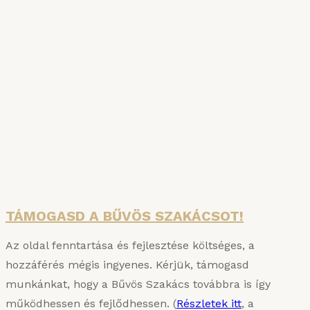
SZAKÁCSKÖNYVAKCIÓ
A főzés tudománya és a Bűvös Szakács
Konyhauniverzuma: két hiánypótló kötet egy
csomagban – jelentős árengedménnyel!
Részletek
TÁMOGASD A BŰVÖS SZAKÁCSOT!
Az oldal fenntartása és fejlesztése költséges, a
hozzáférés mégis ingyenes. Kérjük, támogasd
munkánkat, hogy a Bűvös Szakács továbbra is így
működhessen és fejlődhessen. (
Részletek itt
, a