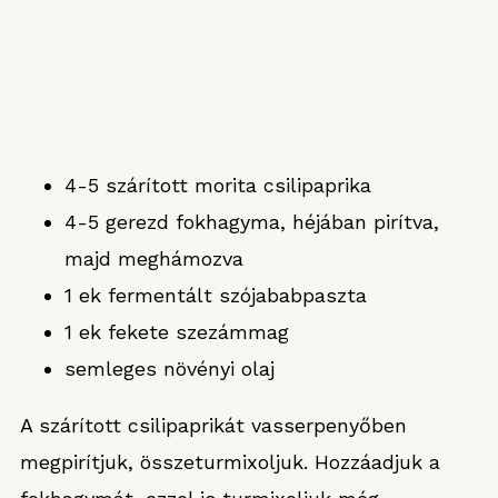
4-5 szárított morita csilipaprika
4-5 gerezd fokhagyma, héjában pirítva,
majd meghámozva
1 ek fermentált szójababpaszta
1 ek fekete szezámmag
semleges növényi olaj
A szárított csilipaprikát vasserpenyőben
megpirítjuk, összeturmixoljuk. Hozzáadjuk a