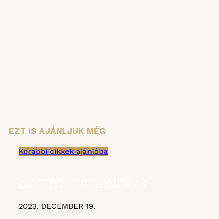
Vezetéknév
Keresztnév
Email cím:
EZT IS AJÁNLJUK MÉG
Korábbi cikkek ajánlóba
Savanyú mennyország
2023. DECEMBER 19.