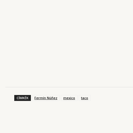
CÍMKÉK
Fermín Núñez
mexico
taco