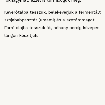
fokhagymát, ezzel is turmixoljuk még.
Keverőtálba tesszük, belekeverjük a fermentált
szójababpasztát (umami) és a szezámmagot.
Forró olajba tesszük át, néhány percig közepes
lángon készítjük.