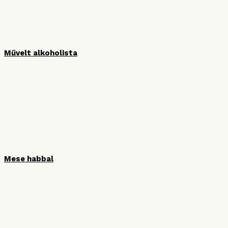
Művelt alkoholista
Mese habbal
HÍRLEVÉL
Iratkozzon fel hírlevelünkre, hogy ne
maradjon le semmiről!