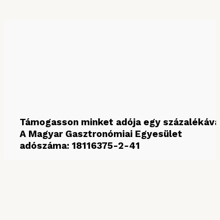
Keresés hónap szerint
Támogasson minket adója egy százalékáva
A Magyar Gasztronómiai Egyesület
adószáma: 18116375-2-41
MÉDIAPARTNEREINK