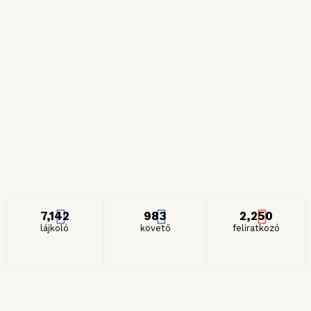
Híres zöldségek
2024. JÚLIUS 6.
Részeges és gyilkos spagettik
2024. JANUÁR 27.
ITT IS KÖVETHET MINKET
7,142
983
2,250
lájkoló
követő
feliratkozó
KERESÉS HÓNAP SZERINT