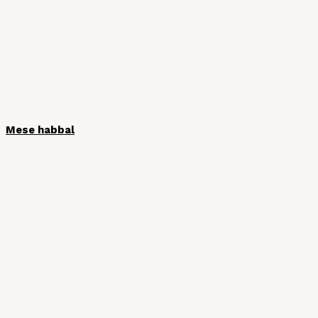
Mese habbal
HÍRLEVÉL
Iratkozzon fel hírlevelünkre, hogy ne
maradjon le semmiről!
Vezetéknév
Keresztnév