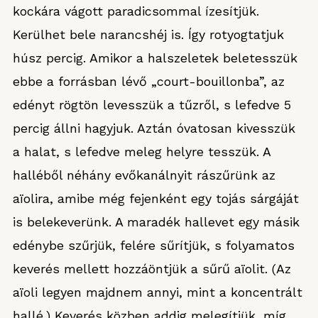
kockára vágott paradicsommal ízesítjük.
Kerülhet bele narancshéj is. Így rotyogtatjuk
húsz percig. Amikor a halszeletek beletesszük
ebbe a forrásban lévő „court-bouillonba”, az
edényt rögtön levesszük a tűzről, s lefedve 5
percig állni hagyjuk. Aztán óvatosan kivesszük
a halat, s lefedve meleg helyre tesszük. A
halléből néhány evőkanálnyit rászűrünk az
aïolira, amibe még fejenként egy tojás sárgáját
is belekeverünk. A maradék hallevet egy másik
edénybe szűrjük, felére sűrítjük, s folyamatos
keverés mellett hozzáöntjük a sűrű aïolit. (Az
aïoli legyen majdnem annyi, mint a koncentrált
hallé.) Keverés közben addig melegítjük, míg