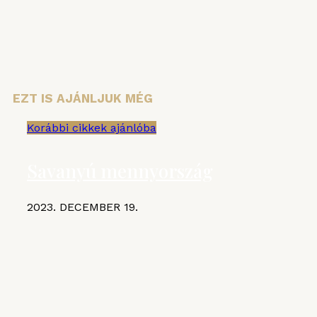
Email cím:
EZT IS AJÁNLJUK MÉG
Korábbi cikkek ajánlóba
Savanyú mennyország
2023. DECEMBER 19.
KIEMELT CIKKEK
MGE