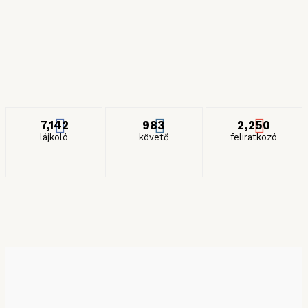
Részeges és gyilkos spagettik
2024. JANUÁR 27.
ITT IS KÖVETHET MINKET
7,142
983
2,250
lájkoló
követő
feliratkozó
KERESÉS HÓNAP SZERINT
Keresés hónap szerint