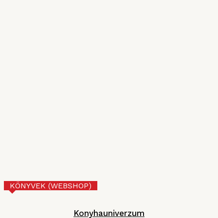
VI. Czifray ötödik forduló –
hentesborda
2026. JÚLIUS 10.
VI. Czifray ötödik forduló – üdvözlőfalatok
MGE
2026. JÚNIUS 30.
Tejberizs
Technológia
2026. JÚNIUS 17.
KÖNYVEK (WEBSHOP)
Konyhauniverzum