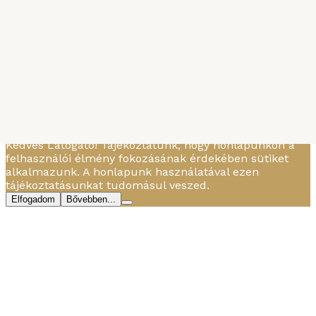
Alapkészítmény és mártás
„Vadaspüré”
MBTBD
-
2013. ÁPRILIS 22.
Hozzávalók olívaolaj fél ek cukor 200 g sárgarépa 100 g
fehérrépa 25 g zellergumó 2 gerezd fokhagyma 50 g
vöröshagyma ½ citrom 1...
Kedves Látogató! Tájékoztatunk, hogy honlapunkon a
felhasználói élmény fokozásának érdekében sütiket
alkalmazunk. A honlapunk használatával ezen
tájékoztatásunkat tudomásul veszed.
Elfogadom
Bővebben...