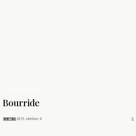
Archívum
Shop
KONYHAUNIVERZUM
A főzés tudománya
Receptek
Hal és tenger gyümölcsei
Bourride
Hal és tenger gyümölcsei
Bourride
MBTBD
2015. október 6.
0