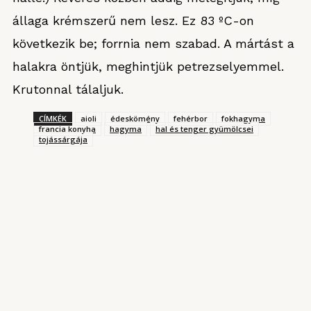
állaga krémszerű nem lesz. Ez 83 ºC-on
következik be; forrnia nem szabad. A mártást a
halakra öntjük, meghintjük petrezselyemmel.
Krutonnal tálaljuk.
CÍMKÉK
aioli
édeskömény
fehérbor
fokhagyma
francia konyha
hagyma
hal és tenger gyümölcsei
tojássárgája
KONYHARIPORT ROVATUNKBÓL