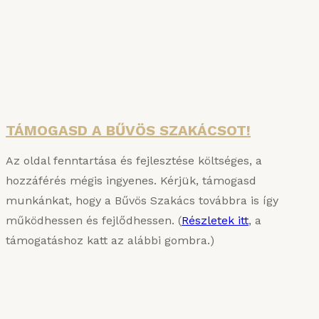
A főzés tudománya és a Bűvös Szakács
Konyhauniverzuma: két hiánypótló kötet egy
csomagban – jelentős árengedménnyel!
Részletek
TÁMOGASD A BŰVÖS SZAKÁCSOT!
Az oldal fenntartása és fejlesztése költséges, a
hozzáférés mégis ingyenes. Kérjük, támogasd
munkánkat, hogy a Bűvös Szakács továbbra is így
működhessen és fejlődhessen. (
Részletek itt
, a
támogatáshoz katt az alábbi gombra.)