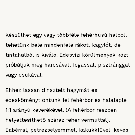
Készülhet egy vagy többféle fehérhúsú halból,
tehetünk bele mindenféle rákot, kagylót, de
tintahalból is kiváló. Édesvízi körülmények közt
próbáljuk meg harcsával, fogassal, pisztránggal
vagy csukával.
Ehhez lassan dinsztelt hagymát és
édesköményt öntünk fel fehérbor és halalaplé
1:1 arányú keverékével. (A fehérbor részben
helyettesíthető száraz fehér vermuttal).
Babérral, petrezselyemmel, kakukkfűvel, kevés