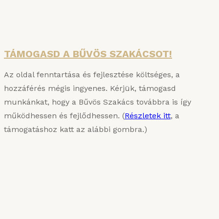
csomagban – jelentős árengedménnyel!
Részletek
TÁMOGASD A BŰVÖS SZAKÁCSOT!
Az oldal fenntartása és fejlesztése költséges, a
hozzáférés mégis ingyenes. Kérjük, támogasd
munkánkat, hogy a Bűvös Szakács továbbra is így
működhessen és fejlődhessen. (
Részletek itt
, a
támogatáshoz katt az alábbi gombra.)
KARIZMATIKUS ÉTEL