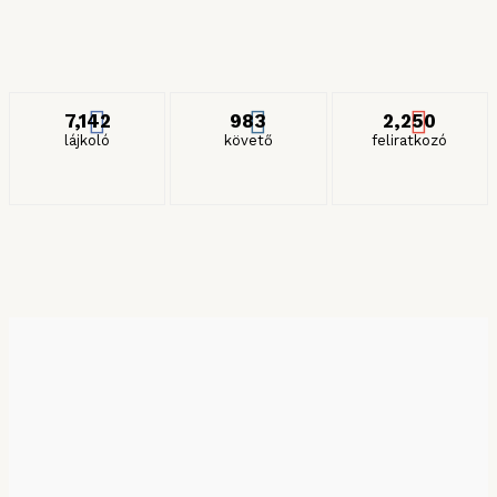
2024. JANUÁR 27.
ITT IS KÖVETHET MINKET
7,142
983
2,250
lájkoló
követő
feliratkozó
KERESÉS HÓNAP SZERINT
Keresés hónap szerint