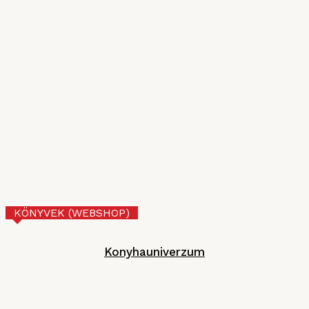
2026. JÚLIUS 10.
VI. Czifray ötödik forduló – üdvözlőfalatok
MGE
2026. JÚNIUS 30.
Tejberizs
Technológia
2026. JÚNIUS 17.
KÖNYVEK (WEBSHOP)
Konyhauniverzum