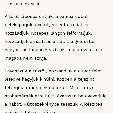
csipetnyi só
A tejet lábosba öntjük, a vaníliarúdból
belekaparjuk a velőt, magát a rudat is
hozzáadjuk. Közepes lángon felforraljuk,
hozzáadjuk a rizst, és a sót. Lángelosztón
nagyon kis lángon készítjük, míg a rizs a tejet
magába nem szívja.
Levesszük a tűzről, hozzáadjuk a cukor felét,
lefedve hagyjuk kihűlni. Közben a tejszínt
felverjük a maradék cukorral. Mikor a rizs
szobamérsékletre hűlt, óvatosan belekeverjük
a habot. Hűtőszekrénybe tesszük. A készítés
napján tálaljuk – hűtve.