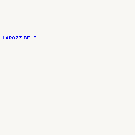
LAPOZZ BELE
Címlap
Impresszum
Az új magyar konyha 7 + 2 pontja
Charte culinaire
Kulináris Charta