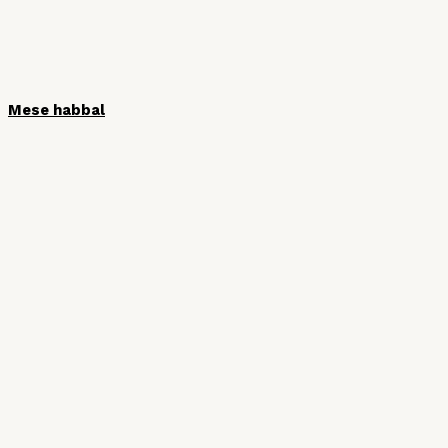
Mese habbal
HÍRLEVÉL
Iratkozzon fel hírlevelünkre, hogy ne
maradjon le semmiről!
Vezetéknév
Keresztnév
Email cím: