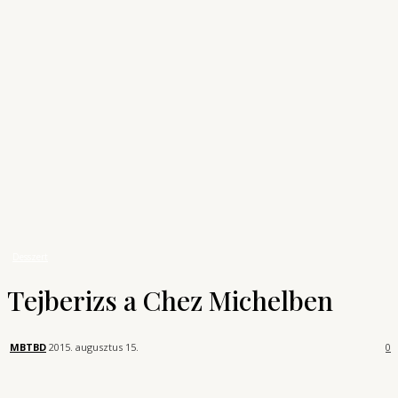
Archívum
Shop
KONYHAUNIVERZUM
A főzés tudománya
Receptek
Desszert
Tejberizs a Chez Michelben
Desszert
Tejberizs a Chez Michelben
MBTBD
2015. augusztus 15.
0