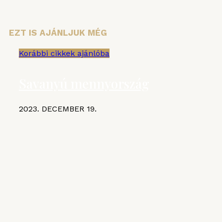
EZT IS AJÁNLJUK MÉG
Korábbi cikkek ajánlóba
Savanyú mennyország
2023. DECEMBER 19.
KIEMELT CIKKEK
MGE
VI. Czifray ötödik forduló –
hentesborda