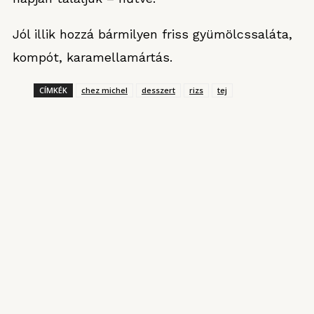
Jól illik hozzá bármilyen friss gyümölcssaláta,
kompót, karamellamártás.
CÍMKÉK
chez michel
desszert
rizs
tej
KONYHARIPORT ROVATUNKBÓL
Magyarország kantinja
2025. AUGUSZTUS 3.