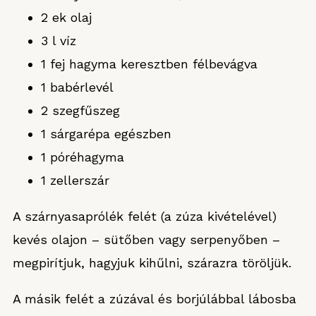
2 ek olaj
3 l víz
1 fej hagyma keresztben félbevágva
1 babérlevél
2 szegfűszeg
1 sárgarépa egészben
1 póréhagyma
1 zellerszár
A szárnyasaprólék felét (a zúza kivételével)
kevés olajon – sütőben vagy serpenyőben –
megpirítjuk, hagyjuk kihűlni, szárazra töröljük.
A másik felét a zúzával és borjúlábbal lábosba