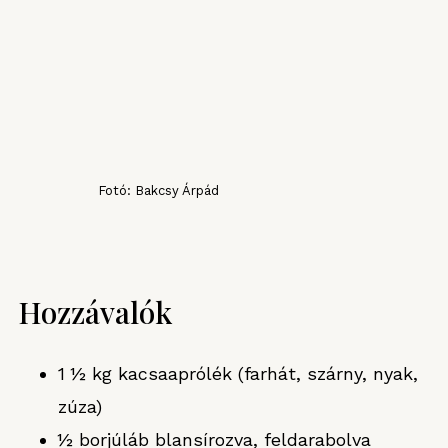
Fotó: Bakcsy Árpád
Hozzávalók
1 ½ kg kacsaaprólék (farhát, szárny, nyak,
zúza)
½ borjúláb blansírozva, feldarabolva