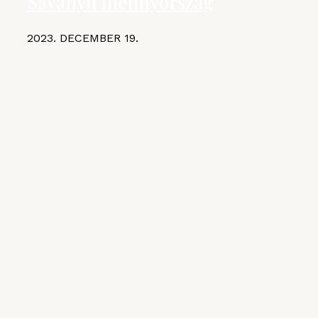
Savanyú mennyország
2023. DECEMBER 19.
KIEMELT CIKKEK
MGE
VI. Czifray ötödik forduló –
hentesborda
2026. JÚLIUS 10.
VI. Czifray ötödik forduló – üdvözlőfalatok