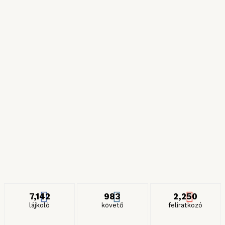
Róma csillagai
2024. NOVEMBER 11.
Híres zöldségek
2024. JÚLIUS 6.
Részeges és gyilkos spagettik
2024. JANUÁR 27.
ITT IS KÖVETHET MINKET
7,142
983
2,250
lájkoló
követő
feliratkozó