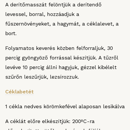
A derítőmasszát felöntjük a derítendő
levessel, borral, hozzáadjuk a
fűszernövényeket, a hagymát, a céklalevet, a
bort.
Folyamatos keverés közben felforraljuk, 30
percig gyöngyöző forrással készítjük. A tűzről
levéve 10 percig állni hagyjuk, gézzel kibélelt
szűrőn leszűrjük, lezsírozzuk.
Céklabetét
1 cékla nedves körömkefével alaposan lesikálva
A céklát előre elkészítjük: 200ºC-ra