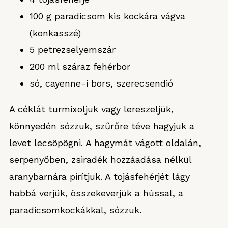
100 g paradicsom kis kockára vágva
(konkasszé)
5 petrezselyemszár
200 ml száraz fehérbor
só, cayenne-i bors, szerecsendió
A céklát turmixoljuk vagy lereszeljük,
könnyedén sózzuk, szűrőre téve hagyjuk a
levet lecsöpögni. A hagymát vágott oldalán,
serpenyőben, zsiradék hozzáadása nélkül
aranybarnára pirítjuk. A tojásfehérjét lágy
habbá verjük, összekeverjük a hússal, a
paradicsomkockákkal, sózzuk.