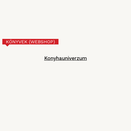
MGE
2026. JÚNIUS 30.
Tejberizs
Technológia
2026. JÚNIUS 17.
KÖNYVEK (WEBSHOP)
Konyhauniverzum