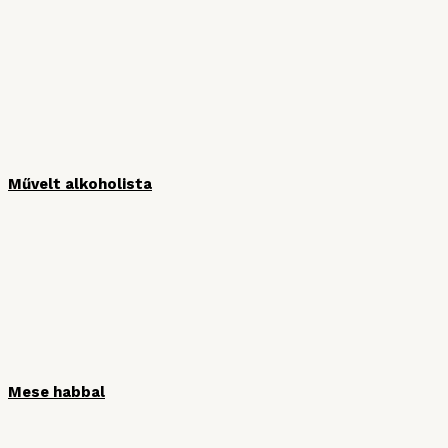
Művelt alkoholista
Mese habbal
HÍRLEVÉL