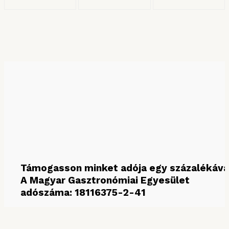
KERESÉS HÓNAP SZERINT
Keresés hónap szerint
Támogasson minket adója egy százalékáva
A Magyar Gasztronómiai Egyesület
adószáma: 18116375-2-41
MÉDIAPARTNEREINK