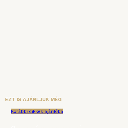
Iratkozzon fel hírlevelünkre, hogy ne
maradjon le semmiről!
Vezetéknév
Keresztnév
Email cím:
EZT IS AJÁNLJUK MÉG
Korábbi cikkek ajánlóba