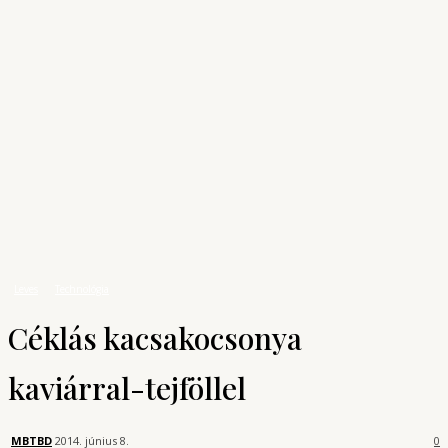
Archívum
Shop
KONYHAUNIVERZUM
A főzés tudománya
Receptek
Leves
Céklás kacsakocsonya kaviárral-tejföllel
Leves
Technológia
Céklás kacsakocsonya
kaviárral-tejföllel
MBTBD
2014. június 8.
0