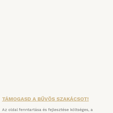
SZAKÁCSKÖNYVAKCIÓ
A főzés tudománya és a Bűvös Szakács
Konyhauniverzuma: két hiánypótló kötet egy
csomagban – jelentős árengedménnyel!
Részletek
TÁMOGASD A BŰVÖS SZAKÁCSOT!
Az oldal fenntartása és fejlesztése költséges, a