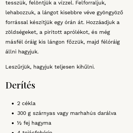
tesszük, felöntjük a vízzel. Felforraljuk,
lehabozzuk, a lángot kisebbre véve gyöngyöző
forrással készítjük egy órán át. Hozzáadjuk a
zöldségeket, a pirított aprólékot, és még
másfél óráig kis lángon főzzük, majd félóráig
állni hagyjuk.
Leszűrjük, hagyjuk teljesen kihűlni.
Derítés
2 cékla
300 g szárnyas vagy marhahús darálva
½ fej hagyma
4 tojásfehérje