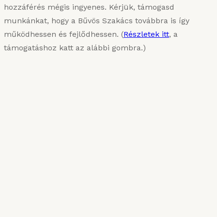
hozzáférés mégis ingyenes. Kérjük, támogasd
munkánkat, hogy a Bűvös Szakács továbbra is így
működhessen és fejlődhessen. (
Részletek itt
, a
támogatáshoz katt az alábbi gombra.)
KARIZMATIKUS ÉTEL
Van, aki sűrűn szereti
2025. MÁRCIUS 10.