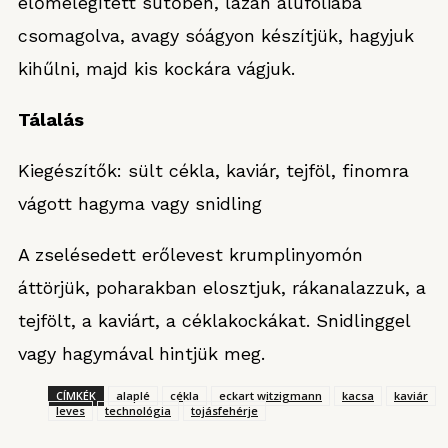
előmelegített sütőben, lazán alufóliába
csomagolva, avagy sóágyon készítjük, hagyjuk
kihűlni, majd kis kockára vágjuk.
Tálalás
Kiegészítők: sült cékla, kaviár, tejföl, finomra
vágott hagyma vagy snidling
A zselésedett erőlevest krumplinyomón
áttörjük, poharakban elosztjuk, rákanalazzuk, a
tejfölt, a kaviárt, a céklakockákat. Snidlinggel
vagy hagymával hintjük meg.
CÍMKÉK
alaplé
cékla
eckart witzigmann
kacsa
kaviár
leves
technológia
tojásfehérje