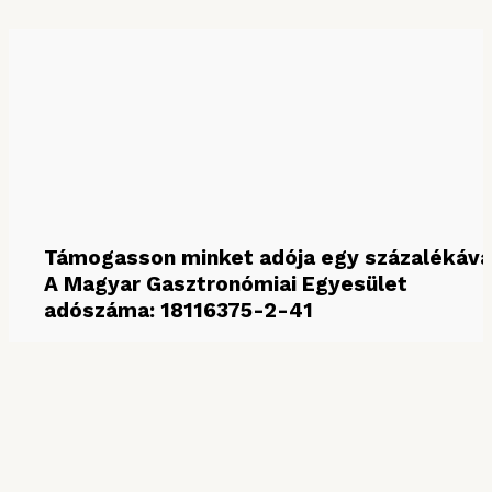
Keresés hónap szerint
Támogasson minket adója egy százalékáva
A Magyar Gasztronómiai Egyesület
adószáma: 18116375-2-41
MÉDIAPARTNEREINK