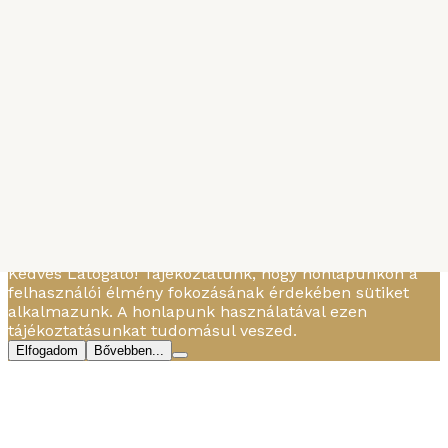
Egyéb
Cantucci
MBTBD
-
2015. AUGUSZTUS 9.
Kedves Látogató! Tájékoztatunk, hogy honlapunkon a
felhasználói élmény fokozásának érdekében sütiket
alkalmazunk. A honlapunk használatával ezen
tájékoztatásunkat tudomásul veszed.
Elfogadom
Bővebben...