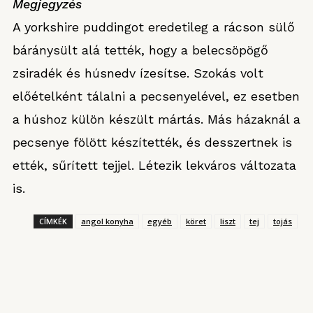
Megjegyzés
A yorkshire puddingot eredetileg a rácson sülő
báránysült alá tették, hogy a belecsöpögő
zsiradék és húsnedv ízesítse. Szokás volt
előételként tálalni a pecsenyelével, ez esetben
a húshoz külön készült mártás. Más házaknál a
pecsenye fölött készítették, és desszertnek is
ették, sűrített tejjel. Létezik lekváros változata
is.
CÍMKÉK
angol konyha
egyéb
köret
liszt
tej
tojás