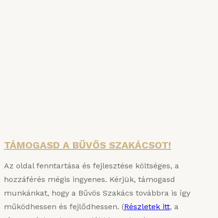
SZAKÁCSKÖNYVAKCIÓ
A főzés tudománya és a Bűvös Szakács
Konyhauniverzuma: két hiánypótló kötet egy
csomagban – jelentős árengedménnyel!
Részletek
TÁMOGASD A BŰVÖS SZAKÁCSOT!
Az oldal fenntartása és fejlesztése költséges, a
hozzáférés mégis ingyenes. Kérjük, támogasd
munkánkat, hogy a Bűvös Szakács továbbra is így
működhessen és fejlődhessen. (
Részletek itt
, a