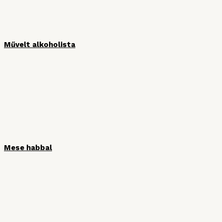
Művelt alkoholista
Mese habbal
HÍRLEVÉL
Iratkozzon fel hírlevelünkre, hogy ne
maradjon le semmiről!