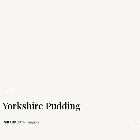
Archívum
Shop
KONYHAUNIVERZUM
A főzés tudománya
Receptek
Egyéb
Yorkshire Pudding
Egyéb
Yorkshire Pudding
MBTBD
2014. május 2.
0