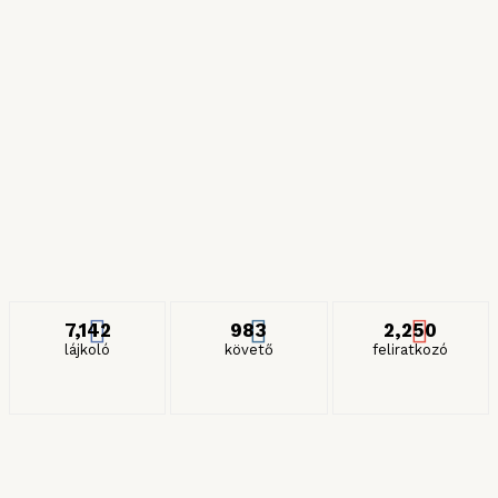
Híres zöldségek
2024. JÚLIUS 6.
Részeges és gyilkos spagettik
2024. JANUÁR 27.
ITT IS KÖVETHET MINKET
7,142
983
2,250
lájkoló
követő
feliratkozó
KERESÉS HÓNAP SZERINT