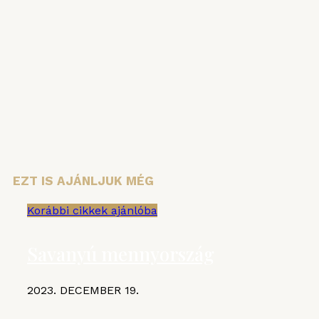
Vezetéknév
Keresztnév
Email cím:
EZT IS AJÁNLJUK MÉG
Korábbi cikkek ajánlóba
Savanyú mennyország
2023. DECEMBER 19.