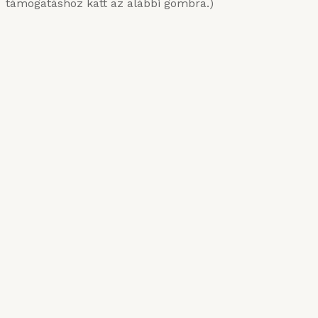
támogatáshoz katt az alábbi gombra.)
KARIZMATIKUS ÉTEL
Van, aki sűrűn szereti
2025. MÁRCIUS 10.
Róma csillagai
2024. NOVEMBER 11.