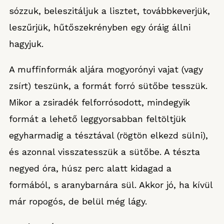
sózzuk, beleszitáljuk a lisztet, továbbkeverjük,
leszűrjük, hűtőszekrényben egy óráig állni
hagyjuk.
A muffinformák aljára mogyorónyi vajat (vagy
zsírt) teszünk, a formát forró sütőbe tesszük.
Mikor a zsiradék felforrósodott, mindegyik
formát a lehető leggyorsabban feltöltjük
egyharmadig a tésztával (rögtön elkezd sülni),
és azonnal visszatesszük a sütőbe. A tészta
negyed óra, húsz perc alatt kidagad a
formából, s aranybarnára sül. Akkor jó, ha kívül
már ropogós, de belül még lágy.