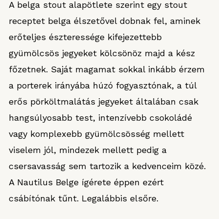
A belga stout alapötlete szerint egy stout
receptet belga élszetővel dobnak fel, aminek
erőteljes észteressége kifejezettebb
gyümölcsös jegyeket kölcsönöz majd a kész
főzetnek. Saját magamat sokkal inkább érzem
a porterek irányába húzó fogyasztónak, a túl
erős pörköltmalátás jegyeket általában csak
hangsúlyosabb test, intenzívebb csokoládé
vagy komplexebb gyümölcsösség mellett
viselem jól, mindezek mellett pedig a
csersavasság sem tartozik a kedvenceim közé.
A Nautilus Belge ígérete éppen ezért
csábítónak tűnt. Legalábbis elsőre.