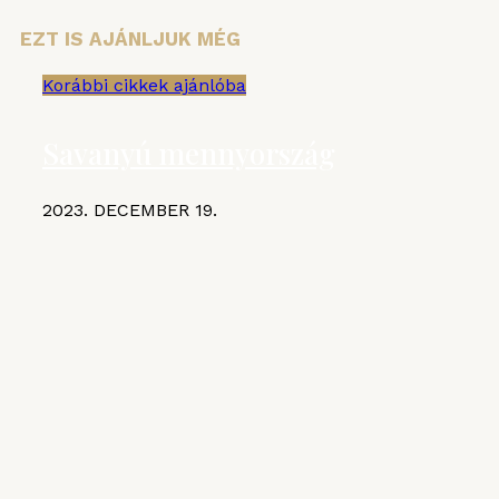
EZT IS AJÁNLJUK MÉG
Korábbi cikkek ajánlóba
Savanyú mennyország
2023. DECEMBER 19.
KIEMELT CIKKEK
MGE
VI. Czifray ötödik forduló –
hentesborda