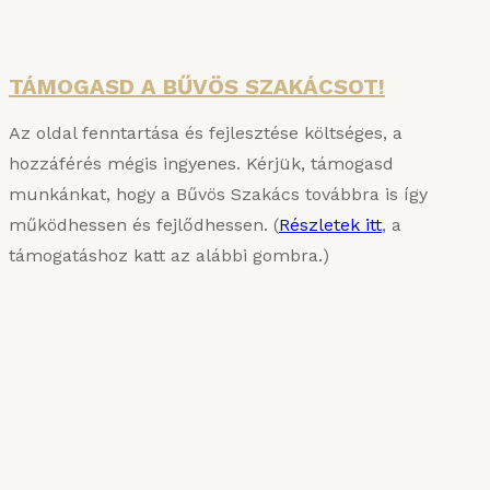
Részletek
TÁMOGASD A BŰVÖS SZAKÁCSOT!
Az oldal fenntartása és fejlesztése költséges, a
hozzáférés mégis ingyenes. Kérjük, támogasd
munkánkat, hogy a Bűvös Szakács továbbra is így
működhessen és fejlődhessen. (
Részletek itt
, a
támogatáshoz katt az alábbi gombra.)
KARIZMATIKUS ÉTEL