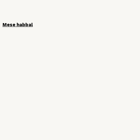
Mese habbal
HÍRLEVÉL
Iratkozzon fel hírlevelünkre, hogy ne
maradjon le semmiről!
Vezetéknév
Keresztnév
Email cím: