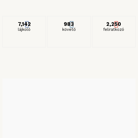
ITT IS KÖVETHET MINKET
7,142
983
2,250
lájkoló
követő
feliratkozó
KERESÉS HÓNAP SZERINT
Keresés hónap szerint