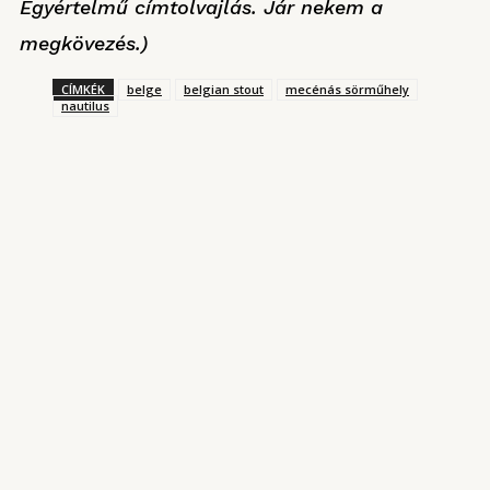
Egyértelmű címtolvajlás. Jár nekem a
megkövezés.)
CÍMKÉK
belge
belgian stout
mecénás sörműhely
nautilus
KONYHARIPORT ROVATUNKBÓL
Magyarország kantinja
2025. AUGUSZTUS 3.
Garai Ádám japán-spanyol ihletésű ételei