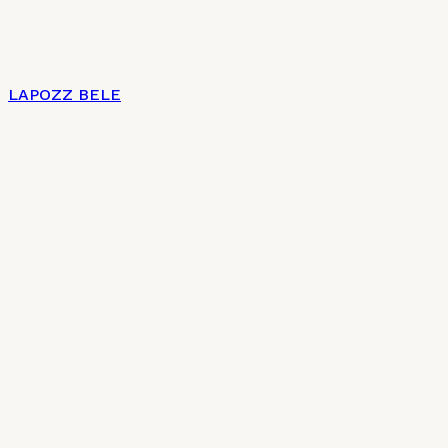
LAPOZZ BELE
Címlap
Impresszum
Az új magyar konyha 7 + 2 pontja
Charte culinaire
Kulináris Charta
Általános szerződési feltételek
Adatkezelési tájékoztató