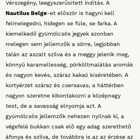
Vérszegény, leegyszerűsített indítás. A
Nautilus Belge
-et először is hagyni kell
felmelegedni, hidegen se füle, se farka. A
kiemelkedő gyümölcsös jegyek azonban
melegen sem jellemzők a sörre, legjobban
talán az aszalt szilva és a meggy jelenik meg,
könnyű karamellesség, pörköltmalátás aromák
és nagyon kevés, száraz kakaó kíséretében. A
kortyérzet száraz és csersavas, a háttérben
nagyon szeretne kibontakozni a középnagy
test, de a savasság elnyomja azt. A
gyümölcsös jellemzők nehezen nyílnak ki, a
végefelé bukkan csak elő egy adag szerethető
áfonya és szilva, de továbbra is az az érzése az