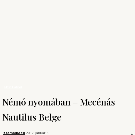
Archívum
Shop
KONYHAUNIVERZUM
A főzés tudománya
Mese Habbal
Némó nyomában - Mecénás Nautilus Belge
Mese Habbal
Némó nyomában – Mecénás
Nautilus Belge
zsombibacsi
2017. január 6.
0