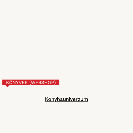
2026. JÚLIUS 10.
VI. Czifray ötödik forduló – üdvözlőfalatok
MGE
2026. JÚNIUS 30.
Tejberizs
Technológia
2026. JÚNIUS 17.
KÖNYVEK (WEBSHOP)
Konyhauniverzum