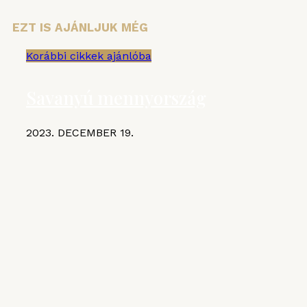
EZT IS AJÁNLJUK MÉG
Korábbi cikkek ajánlóba
Savanyú mennyország
2023. DECEMBER 19.
KIEMELT CIKKEK
MGE
VI. Czifray ötödik forduló –
hentesborda