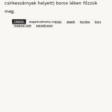
csirkeszárnyak helyett) boros lében főzzük
meg.
CÍMKÉK
alapkészítmény mártás
alaplé
boróka
bors
magyar ízek
paradicsom
KONYHARIPORT ROVATUNKBÓL
Magyarország kantinja
2025. AUGUSZTUS 3.
Garai Ádám japán-spanyol ihletésű ételei