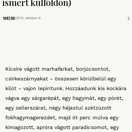
ismert külföldön)
MBTBD
2015. október 4.
0
Kicsire vágott marhafarkat, borjúcsontot,
csirkeszárnyakat – összesen körülbelül egy
kilót – vajon lepirítunk. Hozzáadunk kis kockára
vágva egy sárgarépát, egy hagymát, egy pórét,
egy zellerszárat, négy héjastul szétzúzott
fokhagymagerezdet, majd öt perc múlva egy
kimagozott, apróra vágott paradicsomot, egy