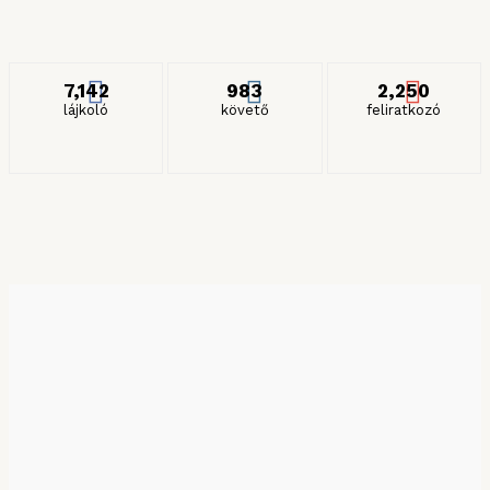
2024. JANUÁR 27.
ITT IS KÖVETHET MINKET
7,142
983
2,250
lájkoló
követő
feliratkozó
KERESÉS HÓNAP SZERINT
Keresés hónap szerint