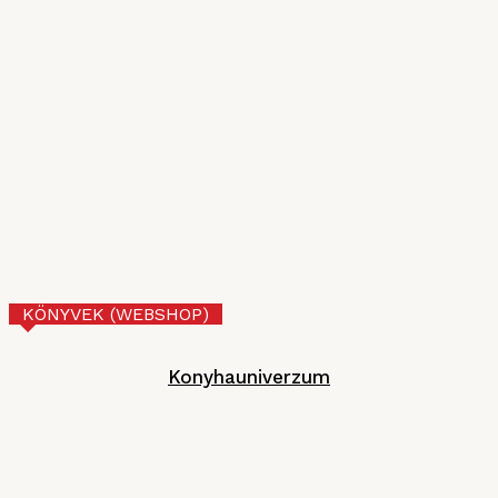
2026. JÚLIUS 10.
VI. Czifray ötödik forduló – üdvözlőfalatok
MGE
2026. JÚNIUS 30.
Tejberizs
Technológia
2026. JÚNIUS 17.
KÖNYVEK (WEBSHOP)
Konyhauniverzum