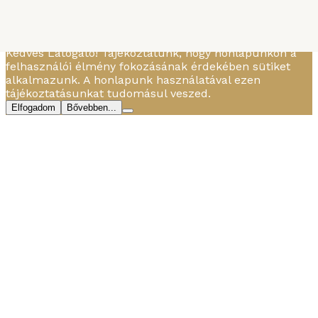
MBTBD
-
2018. JANUÁR 14.
Hozzávalók ...
Kedves Látogató! Tájékoztatunk, hogy honlapunkon a
felhasználói élmény fokozásának érdekében sütiket
alkalmazunk. A honlapunk használatával ezen
tájékoztatásunkat tudomásul veszed.
Elfogadom
Bővebben...