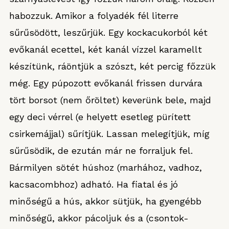
habozzuk. Amikor a folyadék fél literre
sűrűsödött, leszűrjük. Egy kockacukorból két
evőkanál ecettel, két kanál vízzel karamellt
készítünk, ráöntjük a szószt, két percig főzzük
még. Egy púpozott evőkanál frissen durvára
tört borsot (nem őröltet) keverünk bele, majd
egy deci vérrel (e helyett esetleg pürített
csirkemájjal) sűrítjük. Lassan melegítjük, míg
sűrűsödik, de ezután már ne forraljuk fel.
Bármilyen sötét húshoz (marhához, vadhoz,
kacsacombhoz) adható. Ha fiatal és jó
minőségű a hús, akkor sütjük, ha gyengébb
minőségű, akkor pácoljuk és a (csontok-