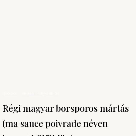
Archívum
Shop
KONYHAUNIVERZUM
A főzés tudománya
Receptek
Alapkészítmény és mártás
Régi magyar borsporos mártás (ma
sauce poivrade néven ismert külföldön)
Receptek
Alapkészítmény és mártás
Régi magyar borsporos mártás
(ma sauce poivrade néven