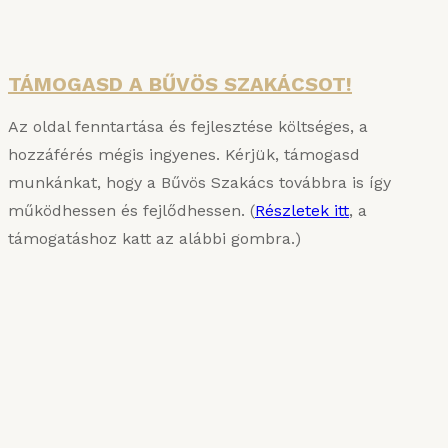
Részletek
TÁMOGASD A BŰVÖS SZAKÁCSOT!
Az oldal fenntartása és fejlesztése költséges, a
hozzáférés mégis ingyenes. Kérjük, támogasd
munkánkat, hogy a Bűvös Szakács továbbra is így
működhessen és fejlődhessen. (
Részletek itt
, a
támogatáshoz katt az alábbi gombra.)
KARIZMATIKUS ÉTEL