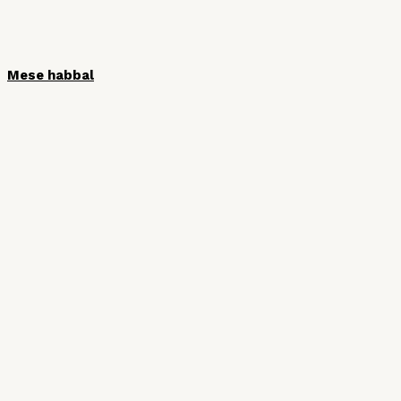
Mese habbal
HÍRLEVÉL
Iratkozzon fel hírlevelünkre, hogy ne
maradjon le semmiről!
Vezetéknév
Keresztnév
Email cím: