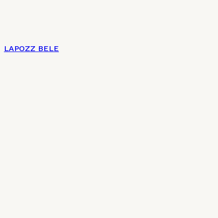
LAPOZZ BELE
Címlap
Impresszum
Az új magyar konyha 7 + 2 pontja
Charte culinaire
Kulináris Charta
Általános szerződési feltételek