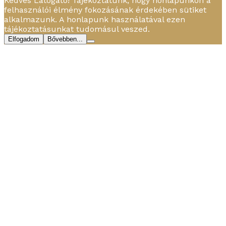
Kedves Látogató! Tájékoztatunk, hogy honlapunkon a
felhasználói élmény fokozásának érdekében sütiket
alkalmazunk. A honlapunk használatával ezen
tájékoztatásunkat tudomásul veszed.
Elfogadom
Bővebben...