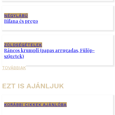
NÉGYLÁBÚ
Bifana és prego
ZÖLDSÉGÉTELEK
Ráncos krumpli (papas arrugadas, Fülöp-
szigetek)
TOVÁBBIAK
EZT IS AJÁNLJUK
KORÁBBI CIKKEK AJÁNLÓBA
Savanyú mennyország