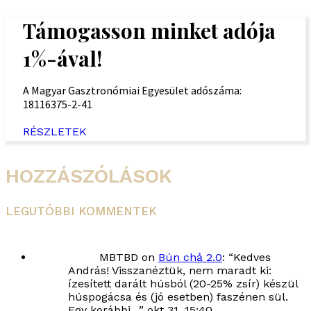
Támogasson minket adója
1%-ával!
A Magyar Gasztronómiai Egyesület adószáma:
18116375-2-41
RÉSZLETEK
HOZZÁSZÓLÁSOK
LEGUTÓBBI KOMMENTEK
MBTBD
on
Bún chả 2.0
: “
Kedves
András! Visszanéztük, nem maradt ki:
ízesített darált húsból (20-25% zsír) készül
húspogácsa és (jó esetben) faszénen sül.
Egy korábbi…
”
okt 31, 15:40