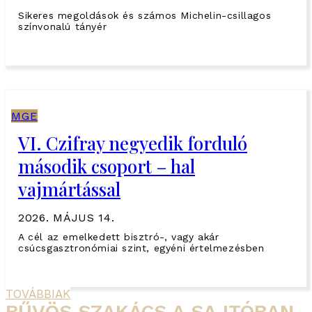
Sikeres megoldások és számos Michelin-csillagos
színvonalú tányér
MGE
VI. Czifray negyedik forduló
második csoport – hal
vajmártással
2026. MÁJUS 14.
A cél az emelkedett bisztró-, vagy akár
csúcsgasztronómiai szint, egyéni értelmezésben
TOVÁBBIAK
BŰVÖS SZAKÁCS A SAJTÓBAN