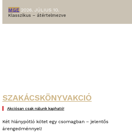
MGE
2026. JÚLIUS 10.
Klasszikus – átértelmezve
SZAKÁCSKÖNYVAKCIÓ
Akciósan csak nálunk kapható!
Két hiánypótló kötet egy csomagban – jelentős
árengedménnyel!