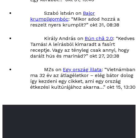
Szabó istván
on
Bajor
krumpligombóc
: “
Mikor adod hozzá a
reszelt nyers krumplit?
”
okt 31, 08:38
Király András
on
Bún chả 2.0
: “
Kedves
Tamás! A leírásból kimaradt a fasírt
receptje. Vagy az tényleg csak annyi, hogy
darált hús és marinád?
”
okt 27, 20:38
MZs
on
Egy ország illata
: “
Vietnámban
ma 32 év az átlagéletkor – elég bátor dolog
így kezdeni egy cikket, ami egy ország
étkezési kultúrájához akarna…
”
okt 15, 13:30