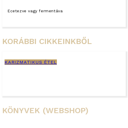
Ecetezve vagy fermentáva
KORÁBBI CIKKEINKBŐL
KARIZMATIKUS ÉTEL
Lencse és töltött láb
KÖNYVEK (WEBSHOP)