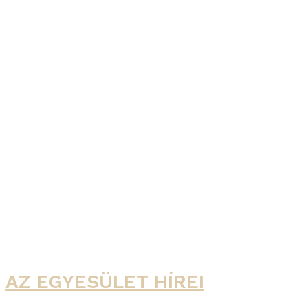
A BŰVÖS SZAKÁCS A TÉVÉBEN
Csupros bab (teljes műsor)
Ráczponty (teljes műsor)
További műsorvideók
AZ EGYESÜLET HÍREI