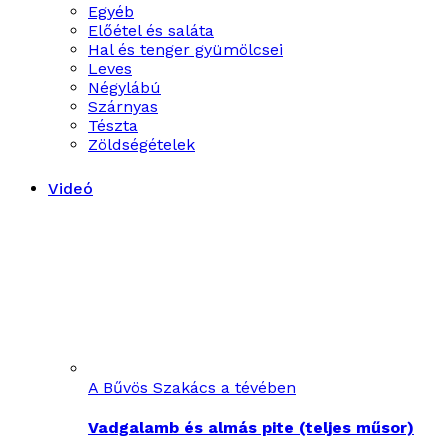
Egyéb
Előétel és saláta
Hal és tenger gyümölcsei
Leves
Négylábú
Szárnyas
Tészta
Zöldségételek
Videó
A Bűvös Szakács a tévében
Vadgalamb és almás pite (teljes műsor)