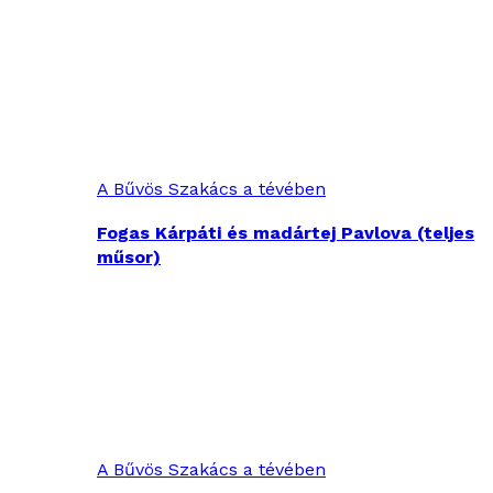
A Bűvös Szakács a tévében
Fogas Kárpáti és madártej Pavlova (teljes
műsor)
A Bűvös Szakács a tévében