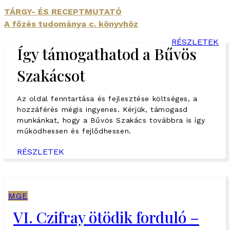
TÁRGY- ÉS RECEPTMUTATÓ
A főzés tudománya c. könyvhöz
RÉSZLETEK
Így támogathatod a Bűvös
Szakácsot
Az oldal fenntartása és fejlesztése költséges, a
hozzáférés mégis ingyenes. Kérjük, támogasd
munkánkat, hogy a Bűvös Szakács továbbra is így
működhessen és fejlődhessen.
RÉSZLETEK
MGE
VI. Czifray ötödik forduló –