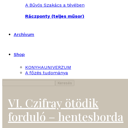
A Bűvös Szakács a tévében
Ráczponty (teljes műsor)
Archívum
Shop
KONYHAUNIVERZUM
A főzés tudománya
VI. Czifray ötödik
forduló – hentesborda