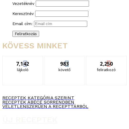
Vezetéknév
Keresztnév
Email cím:
KÖVESS MINKET
7,142
983
2,250
lájkoló
követő
feliratkozó
RECEPTEK KATEGÓRIA SZERINT
RECEPTEK ÁBÉCÉ SORRENDBEN
VÉLETLENSZERŰEN A RECEPTTÁRBÓL
ÚJ RECEPTEK