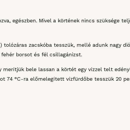
va, egészben. Mivel a körtének nincs szüksége telj
) tolózáras zacskóba tesszük, mellé adunk nagy dió
fehér borsot és fél csillagánizst.
merítjük bele lassan a körtét egy vízzel telt edényb
ot 74 °C-ra előmelegített vízfürdőbe tesszük 20 pe