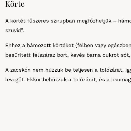
Körte
A körtét fűszeres szirupban megfőzhetjük – hámoz
szuvid”.
Ehhez a hámozott körtéket (félben vagy egészben
besűrített félszáraz bort, kevés barna cukrot sót, 
A zacskón nem húzzuk be teljesen a tolózárat, így 
levegőt. Ekkor behúzzuk a tolózárat, és a csomag