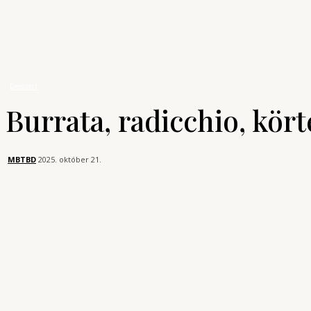
A főzés tudománya
Receptek
Desszert
Burrata, radicchio, körte mézzel
Desszert
Burrata, radicchio, kör
MBTBD
2025. október 21.