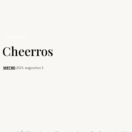
A főzés tudománya
Receptek
Előétel és saláta
Cheerros
Előétel és saláta
Cheerros
MBTBD
2025. augusztus 3.