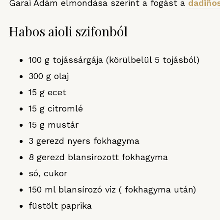
Garai Ádám elmondása szerint a fogást a
dadiño
Habos aioli szifonból
100 g tojássárgája (körülbelül 5 tojásból)
300 g olaj
15 g ecet
15 g citromlé
15 g mustár
3 gerezd nyers fokhagyma
8 gerezd blansírozott fokhagyma
só, cukor
150 ml blansírozó viz ( fokhagyma után)
füstölt paprika