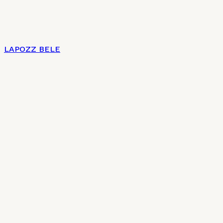
LAPOZZ BELE
Címlap
Impresszum
Az új magyar konyha 7 + 2 pontja
Charte culinaire
Kulináris Charta
Általános szerződési feltételek