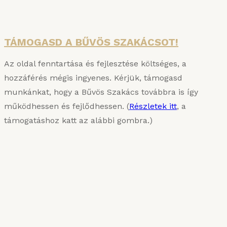
Részletek
TÁMOGASD A BŰVÖS SZAKÁCSOT!
Az oldal fenntartása és fejlesztése költséges, a
hozzáférés mégis ingyenes. Kérjük, támogasd
munkánkat, hogy a Bűvös Szakács továbbra is így
működhessen és fejlődhessen. (
Részletek itt
, a
támogatáshoz katt az alábbi gombra.)
KARIZMATIKUS ÉTEL