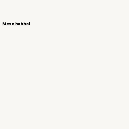
Mese habbal
HÍRLEVÉL
Iratkozzon fel hírlevelünkre, hogy ne
maradjon le semmiről!
Vezetéknév
Keresztnév
Email cím: