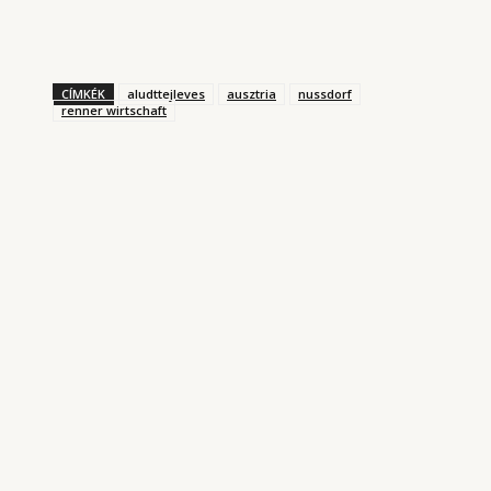
CÍMKÉK
aludttejleves
ausztria
nussdorf
renner wirtschaft
KONYHARIPORT ROVATUNKBÓL
Magyarország kantinja
2025. AUGUSZTUS 3.
Garai Ádám japán-spanyol ihletésű ételei