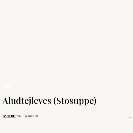
Archívum
Shop
KONYHAUNIVERZUM
A főzés tudománya
Receptek
Leves
Aludtejleves (Stosuppe)
Leves
Aludtejleves (Stosuppe)
MBTBD
2023. július 30.
0