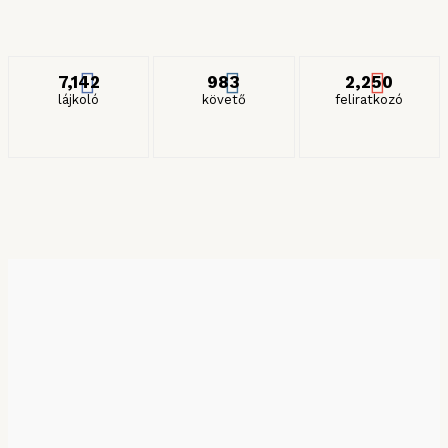
ITT IS KÖVETHET MINKET
7,142
983
2,250
lájkoló
követő
feliratkozó
KERESÉS HÓNAP SZERINT
Keresés hónap szerint