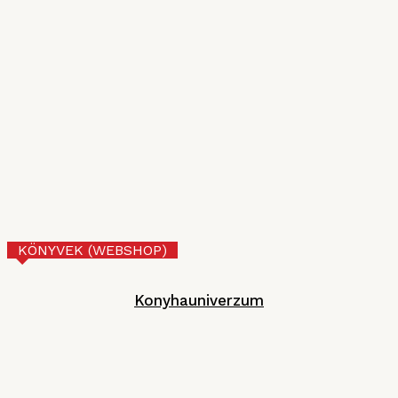
2026. JÚLIUS 10.
VI. Czifray ötödik forduló – üdvözlőfalatok
MGE
2026. JÚNIUS 30.
Tejberizs
Technológia
2026. JÚNIUS 17.
KÖNYVEK (WEBSHOP)
Konyhauniverzum