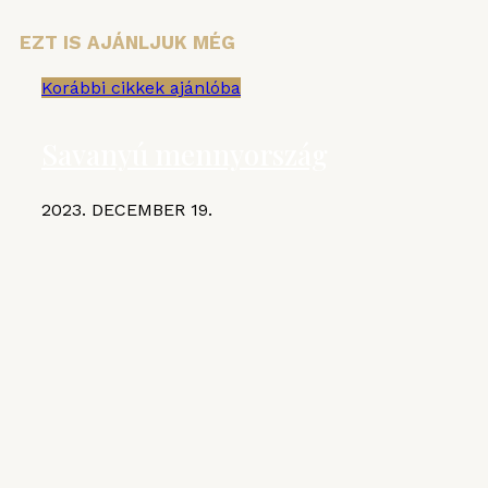
EZT IS AJÁNLJUK MÉG
Korábbi cikkek ajánlóba
Savanyú mennyország
2023. DECEMBER 19.
KIEMELT CIKKEK
MGE
VI. Czifray ötödik forduló –
hentesborda