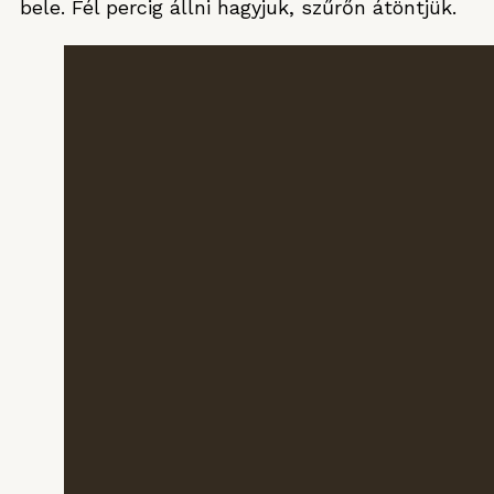
bele. Fél percig állni hagyjuk, szűrőn átöntjük.