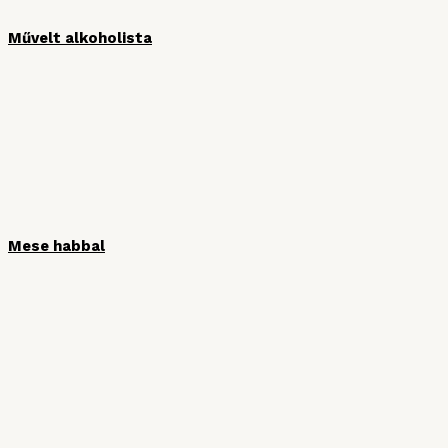
Művelt alkoholista
Mese habbal
HÍRLEVÉL
Iratkozzon fel hírlevelünkre, hogy ne
maradjon le semmiről!
Vezetéknév