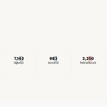
Híres zöldségek
2024. JÚLIUS 6.
Részeges és gyilkos spagettik
2024. JANUÁR 27.
ITT IS KÖVETHET MINKET
7,142
983
2,250
lájkoló
követő
feliratkozó
KERESÉS HÓNAP SZERINT
Keresés hónap szerint