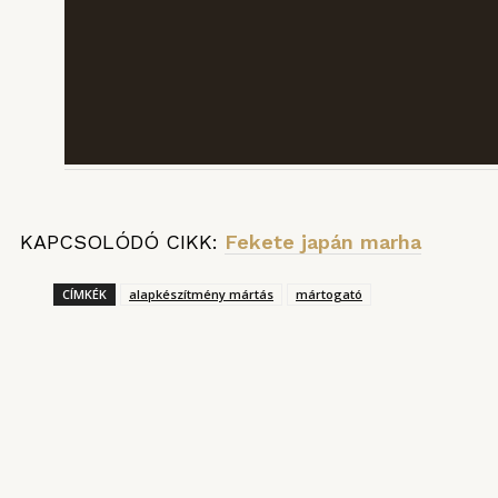
KAPCSOLÓDÓ CIKK:
Fekete japán marha
CÍMKÉK
alapkészítmény mártás
mártogató