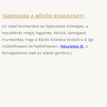
Részletek
TÁMOGASD A BŰVÖS SZAKÁCSOT!
Az oldal fenntartása és fejlesztése költséges, a
hozzáférés mégis ingyenes. Kérjük, támogasd
munkánkat, hogy a Bűvös Szakács továbbra is így
működhessen és fejlődhessen. (
Részletek itt
, a
támogatáshoz katt az alábbi gombra.)
KARIZMATIKUS ÉTEL