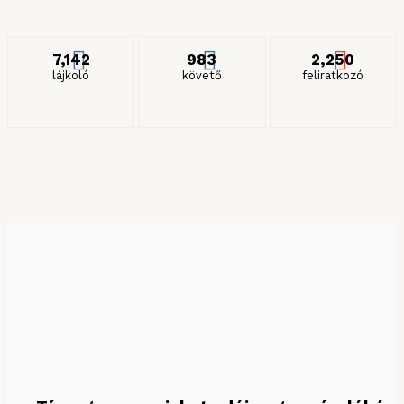
ITT IS KÖVETHET MINKET
7,142
983
2,250
lájkoló
követő
feliratkozó
KERESÉS HÓNAP SZERINT
Keresés hónap szerint