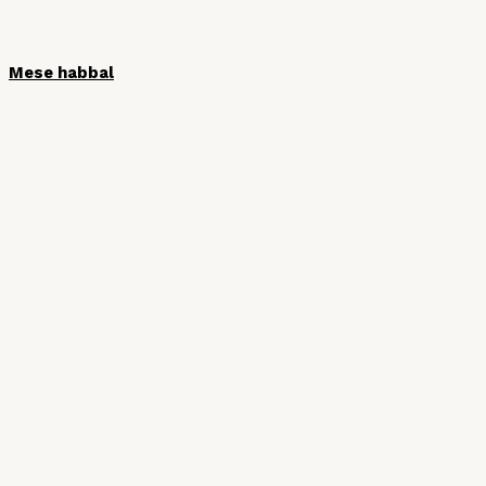
Mese habbal
HÍRLEVÉL
Iratkozzon fel hírlevelünkre, hogy ne
maradjon le semmiről!
Vezetéknév
Keresztnév
Email cím: