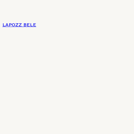
LAPOZZ BELE
Címlap
Impresszum
Az új magyar konyha 7 + 2 pontja
Charte culinaire
Kulináris Charta
Általános szerződési feltételek
Adatkezelési tájékoztató