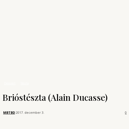
Archívum
Shop
KONYHAUNIVERZUM
A főzés tudománya
Receptek
Desszert
Brióstészta (Alain Ducasse)
Desszert
Tészta
Brióstészta (Alain Ducasse)
MBTBD
2017. december 3.
0