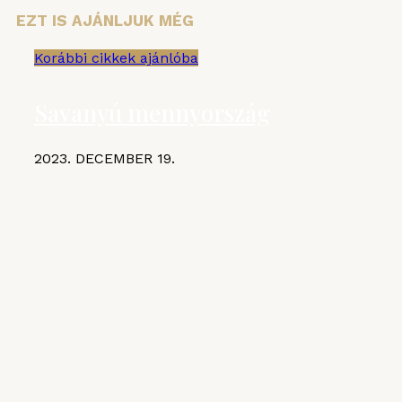
EZT IS AJÁNLJUK MÉG
Korábbi cikkek ajánlóba
Savanyú mennyország
2023. DECEMBER 19.
KIEMELT CIKKEK
MGE
VI. Czifray ötödik forduló –
hentesborda