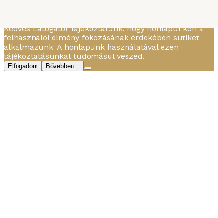
MBTBD
-
2017. DECEMBER 10.
Palacsinta ...
Kedves Látogató! Tájékoztatunk, hogy honlapunkon a
felhasználói élmény fokozásának érdekében sütiket
alkalmazunk. A honlapunk használatával ezen
tájékoztatásunkat tudomásul veszed.
Elfogadom
Bővebben...