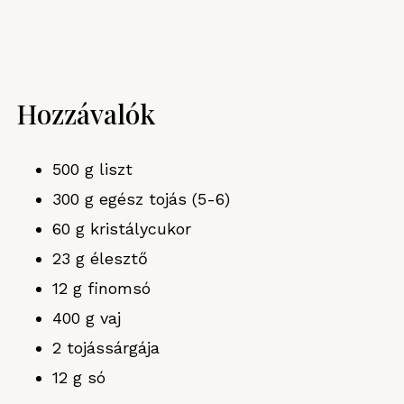
Hozzávalók
500 g liszt
300 g egész tojás (5-6)
60 g kristálycukor
23 g élesztő
12 g finomsó
400 g vaj
2 tojássárgája
12 g só