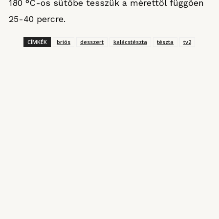
180 °C-os sütőbe tesszük a mérettől függően
25-40 percre.
CÍMKÉK
briós
desszert
kalácstészta
tészta
tv2
KONYHARIPORT ROVATUNKBÓL
Magyarország kantinja
2025. AUGUSZTUS 3.
Garai Ádám japán-spanyol ihletésű ételei