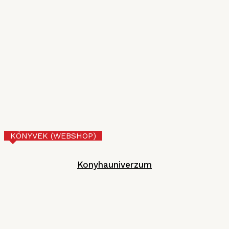
2026. JÚLIUS 10.
VI. Czifray ötödik forduló – üdvözlőfalatok
MGE
2026. JÚNIUS 30.
Tejberizs
Technológia
2026. JÚNIUS 17.
KÖNYVEK (WEBSHOP)
Konyhauniverzum