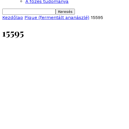
A főzés tudománya
Kezdőlap
Pique (fermentált ananászlé)
15595
15595