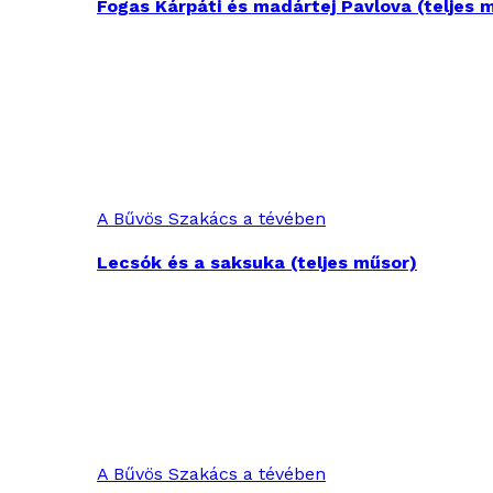
Fogas Kárpáti és madártej Pavlova (teljes 
A Bűvös Szakács a tévében
Lecsók és a saksuka (teljes műsor)
A Bűvös Szakács a tévében