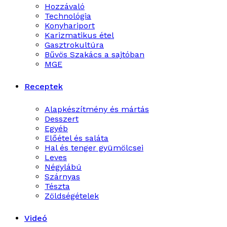
Hozzávaló
Technológia
Konyhariport
Karizmatikus étel
Gasztrokultúra
Bűvös Szakács a sajtóban
MGE
Receptek
Alapkészítmény és mártás
Desszert
Egyéb
Előétel és saláta
Hal és tenger gyümölcsei
Leves
Négylábú
Szárnyas
Tészta
Zöldségételek
Videó