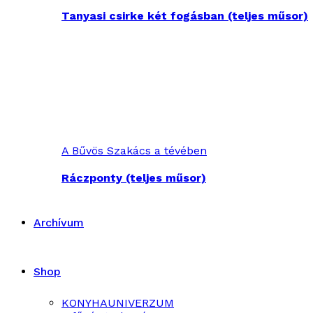
Tanyasi csirke két fogásban (teljes műsor)
A Bűvös Szakács a tévében
Ráczponty (teljes műsor)
Archívum
Shop
KONYHAUNIVERZUM