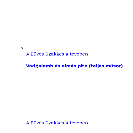
A Bűvös Szakács a tévében
Vadgalamb és almás pite (teljes műsor)
A Bűvös Szakács a tévében