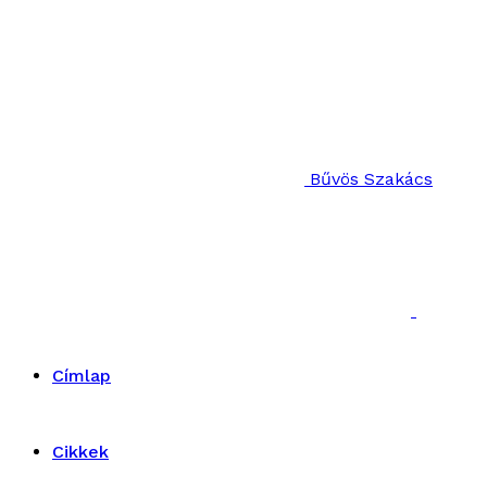
Bűvös Szakács
Címlap
Cikkek