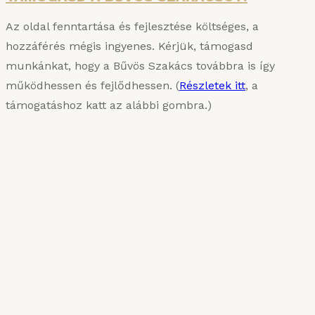
Az oldal fenntartása és fejlesztése költséges, a
hozzáférés mégis ingyenes. Kérjük, támogasd
munkánkat, hogy a Bűvös Szakács továbbra is így
működhessen és fejlődhessen. (
Részletek itt
, a
támogatáshoz katt az alábbi gombra.)
KARIZMATIKUS ÉTEL
Van, aki sűrűn szereti