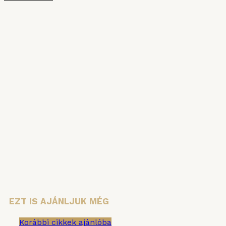
HÍRLEVÉL
Iratkozzon fel hírlevelünkre, hogy ne
maradjon le semmiről!
Vezetéknév
Keresztnév
Email cím:
EZT IS AJÁNLJUK MÉG
Korábbi cikkek ajánlóba