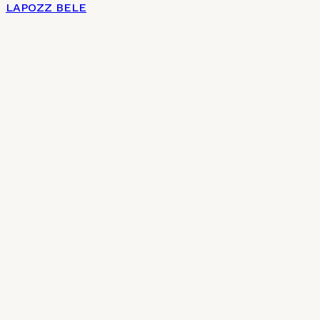
LAPOZZ BELE
Címlap
Impresszum
Az új magyar konyha 7 + 2 pontja
Charte culinaire
Kulináris Charta
Általános szerződési feltételek
Adatkezelési tájékoztató