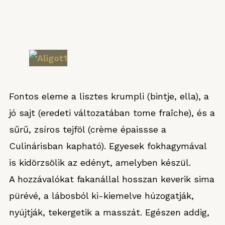
Fontos eleme a lisztes krumpli (bintje, ella), a
jó sajt (eredeti változatában tome fraîche), és a
sűrű, zsíros tejföl (crème épaissse a
Culinárisban kapható). Egyesek fokhagymával
is kidörzsölik az edényt, amelyben készül.
A hozzávalókat fakanállal hosszan keverik sima
pürévé, a lábosból ki-kiemelve húzogatják,
nyújtják, tekergetik a masszát. Egészen addig,