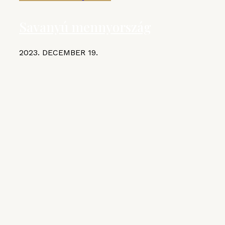
Savanyú mennyország
2023. DECEMBER 19.
KIEMELT CIKKEK
MGE
VI. Czifray ötödik forduló –
hentesborda
2026. JÚLIUS 10.