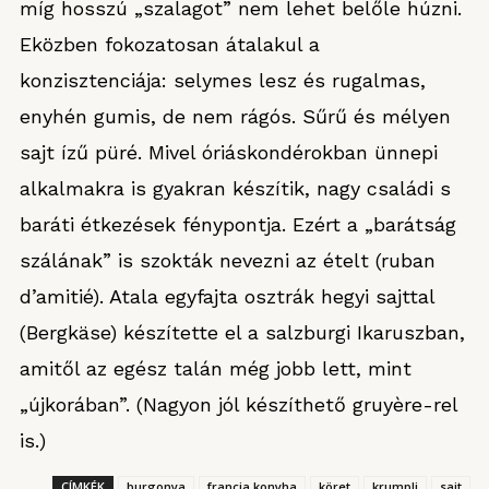
míg hosszú „szalagot” nem lehet belőle húzni.
Eközben fokozatosan átalakul a
konzisztenciája: selymes lesz és rugalmas,
enyhén gumis, de nem rágós. Sűrű és mélyen
sajt ízű püré. Mivel óriáskondérokban ünnepi
alkalmakra is gyakran készítik, nagy családi s
baráti étkezések fénypontja. Ezért a „barátság
szálának” is szokták nevezni az ételt (ruban
d’amitié). Atala egyfajta osztrák hegyi sajttal
(Bergkäse) készítette el a salzburgi Ikaruszban,
amitől az egész talán még jobb lett, mint
„újkorában”. (Nagyon jól készíthető gruyère-rel
is.)
CÍMKÉK
burgonya
francia konyha
köret
krumpli
sajt