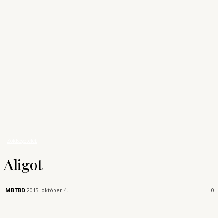
Archívum
Shop
KONYHAUNIVERZUM
A főzés tudománya
Receptek
Zöldségételek
Aligot
Zöldségételek
Aligot
MBTBD
2015. október 4.
0