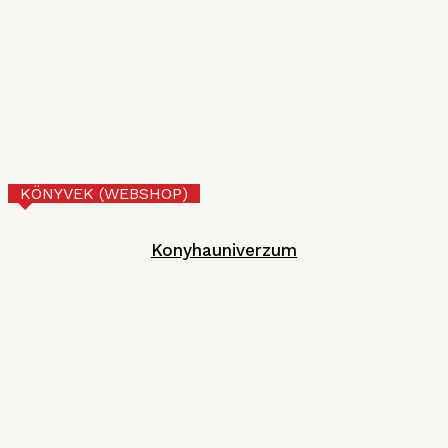
VI. Czifray ötödik forduló – üdvözlőfalatok
MGE
2026. JÚNIUS 30.
Tejberizs
Technológia
2026. JÚNIUS 17.
KÖNYVEK (WEBSHOP)
Konyhauniverzum