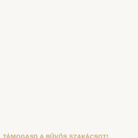
SZAKÁCSKÖNYVAKCIÓ
A főzés tudománya és a Bűvös Szakács
Konyhauniverzuma: két hiánypótló kötet egy
csomagban – jelentős árengedménnyel!
Részletek
TÁMOGASD A BŰVÖS SZAKÁCSOT!