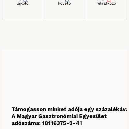
lájkoló
követő
feliratkozó
KERESÉS HÓNAP SZERINT
Keresés hónap szerint
Támogasson minket adója egy százalékáva
A Magyar Gasztronómiai Egyesület
adószáma: 18116375-2-41