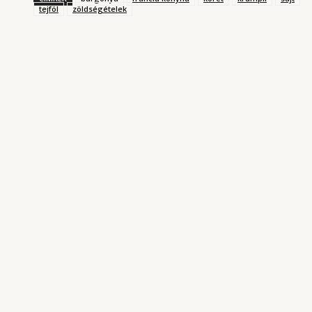
tejföl
zöldségételek
KONYHARIPORT ROVATUNKBÓL
Magyarország kantinja
2025. AUGUSZTUS 3.
Garai Ádám japán-spanyol ihletésű ételei
Ópiumkombinát