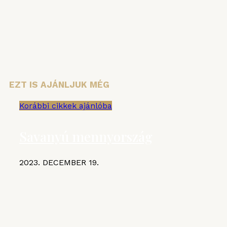
Email cím:
EZT IS AJÁNLJUK MÉG
Korábbi cikkek ajánlóba
Savanyú mennyország
2023. DECEMBER 19.
KIEMELT CIKKEK