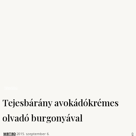
Archívum
Shop
KONYHAUNIVERZUM
A főzés tudománya
Receptek
Négylábú
Tejesbárány avokádókrémes olvadó burgonyával
Négylábú
Tejesbárány avokádókrémes
olvadó burgonyával
MBTBD
2015. szeptember 6.
0