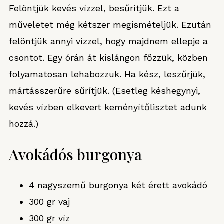
Felöntjük kevés vízzel, besűrítjük. Ezt a
műveletet még kétszer megismételjük. Ezután
felöntjük annyi vízzel, hogy majdnem ellepje a
csontot. Egy órán át kislángon főzzük, közben
folyamatosan lehabozzuk. Ha kész, leszűrjük,
mártásszerűre sűrítjük. (Esetleg késhegynyi,
kevés vízben elkevert keményítőlisztet adunk
hozzá.)
Avokádós burgonya
4 nagyszemű burgonya két érett avokádó
300 gr vaj
300 gr víz