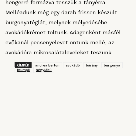
hengerré formázva tesszük a tányérra.
Melléadunk még egy darab frissen készült
burgonyatéglát, melynek mélyedésébe
avokádókrémet töltünk. Adagonként másfél
evőkanál pecsenyelevet öntünk mellé, az
avokádóra mikrosalátaleveleket teszünk.
CÍMKÉK
andrea berton
avokádó
bárány
burgonya
krumpli
négylábú
KONYHARIPORT ROVATUNKBÓL