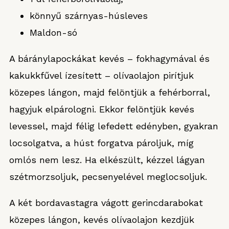
könnyű szárnyas-húsleves
Maldon-só
A báránylapockákat kevés – fokhagymával és
kakukkfűvel ízesített – olívaolajon pirítjuk
közepes lángon, majd felöntjük a fehérborral,
hagyjuk elpárologni. Ekkor felöntjük kevés
levessel, majd félig lefedett edényben, gyakran
locsolgatva, a húst forgatva pároljuk, míg
omlós nem lesz. Ha elkészült, kézzel lágyan
szétmorzsoljuk, pecsenyelével meglocsoljuk.
A két bordavastagra vágott gerincdarabokat
közepes lángon, kevés olívaolajon kezdjük