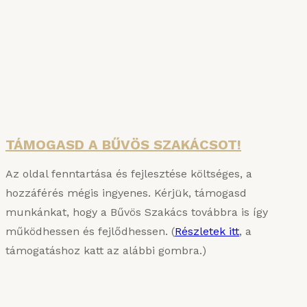
SZAKÁCSKÖNYVAKCIÓ
A főzés tudománya és a Bűvös Szakács
Konyhauniverzuma: két hiánypótló kötet egy
csomagban – jelentős árengedménnyel!
Részletek
TÁMOGASD A BŰVÖS SZAKÁCSOT!
Az oldal fenntartása és fejlesztése költséges, a
hozzáférés mégis ingyenes. Kérjük, támogasd
munkánkat, hogy a Bűvös Szakács továbbra is így
működhessen és fejlődhessen. (
Részletek itt
, a
támogatáshoz katt az alábbi gombra.)