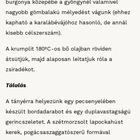
burgonya közepébe a gyöngynél valamivel
nagyobb gömbalakú mélyedést vágunk (ehhez
kapható a karalábévájóhoz hasonló, de annál
kisebb célszerszám).
A krumplit 180ºC-os bő olajban röviden
átsütjük, majd alaposan leitatjuk róla a
zsiradékot.
Tálalás
A tányérra helyezünk egy pecsenyelében
készült bordadarabot és egy duplavastagságú
gerincszeletet. A szétmorzsolt lapockahúst
kerek, pogácsaszaggatószerű formával