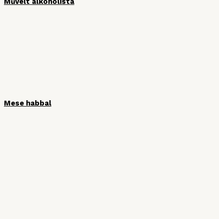
Művelt alkoholista
Mese habbal
HÍRLEVÉL
Iratkozzon fel hírlevelünkre, hogy ne
maradjon le semmiről!
Vezetéknév
Keresztnév