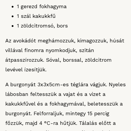
1 gerezd fokhagyma
1 szál kakukkfű
1 zöldcitromsó, bors
Az avokádót meghámozzuk, kimagozzuk, húsát
villával finomra nyomkodjuk, szitán
átpasszírozzuk. Sóval, borssal, zöldcitrom
levével ízesítjük.
A burgonyát 3x3x5cm-es téglára vágjuk. Nyeles
lábosban feltesszük a vajat és a vizet a
kakukkfűvel és a fokhagymával, beletesszük a
burgonyát. Felforraljuk, mintegy 15 percig
főzzük, majd 4 °C-ra hűtjük. Tálalás előtt a