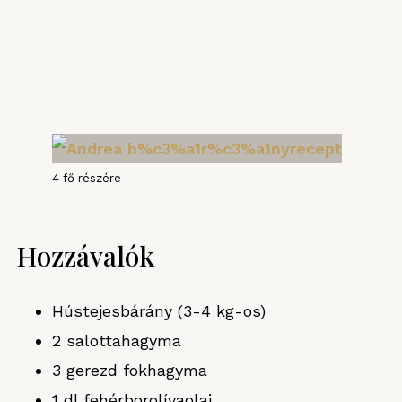
4 fő részére
Hozzávalók
Hústejesbárány (3-4 kg-os)
2 salottahagyma
3 gerezd fokhagyma
1 dl fehérborolívaolaj,