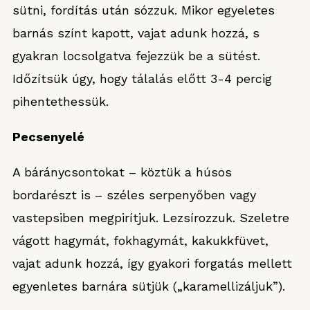
sütni, fordítás után sózzuk. Mikor egyeletes
barnás színt kapott, vajat adunk hozzá, s
gyakran locsolgatva fejezzük be a sütést.
Időzítsük úgy, hogy tálalás előtt 3-4 percig
pihentethessük.
Pecsenyelé
A báránycsontokat – köztük a húsos
bordarészt is – széles serpenyőben vagy
vastepsiben megpirítjuk. Lezsírozzuk. Szeletre
vágott hagymát, fokhagymát, kakukkfüvet,
vajat adunk hozzá, így gyakori forgatás mellett
egyenletes barnára sütjük („karamellizáljuk”).