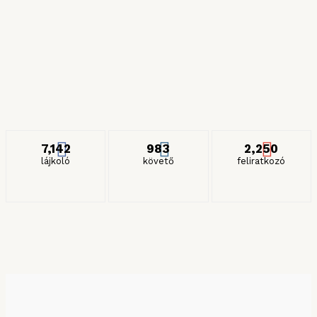
2024. JÚLIUS 6.
Részeges és gyilkos spagettik
2024. JANUÁR 27.
ITT IS KÖVETHET MINKET
7,142
983
2,250
lájkoló
követő
feliratkozó
KERESÉS HÓNAP SZERINT
Keresés hónap szerint