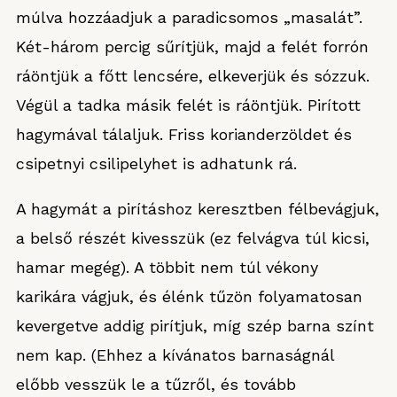
múlva hozzáadjuk a paradicsomos „masalát”.
Két-három percig sűrítjük, majd a felét forrón
ráöntjük a főtt lencsére, elkeverjük és sózzuk.
Végül a tadka másik felét is ráöntjük. Pirított
hagymával tálaljuk. Friss korianderzöldet és
csipetnyi csilipelyhet is adhatunk rá.
A hagymát a pirításhoz keresztben félbevágjuk,
a belső részét kivesszük (ez felvágva túl kicsi,
hamar megég). A többit nem túl vékony
karikára vágjuk, és élénk tűzön folyamatosan
kevergetve addig pirítjuk, míg szép barna színt
nem kap. (Ehhez a kívánatos barnaságnál
előbb vesszük le a tűzről, és tovább