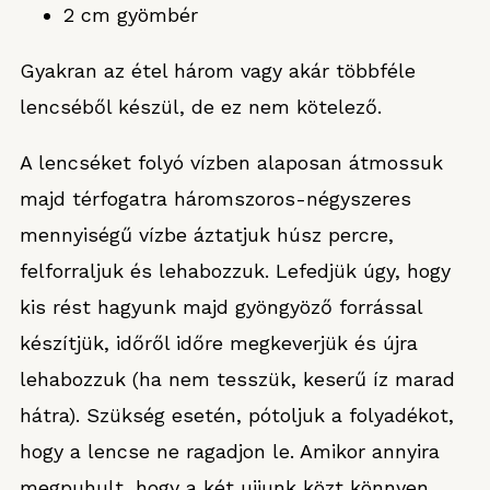
2 cm gyömbér
Gyakran az étel három vagy akár többféle
lencséből készül, de ez nem kötelező.
A lencséket folyó vízben alaposan átmossuk
majd térfogatra háromszoros-négyszeres
mennyiségű vízbe áztatjuk húsz percre,
felforraljuk és lehabozzuk. Lefedjük úgy, hogy
kis rést hagyunk majd gyöngyöző forrással
készítjük, időről időre megkeverjük és újra
lehabozzuk (ha nem tesszük, keserű íz marad
hátra). Szükség esetén, pótoljuk a folyadékot,
hogy a lencse ne ragadjon le. Amikor annyira
megpuhult, hogy a két ujjunk közt könnyen