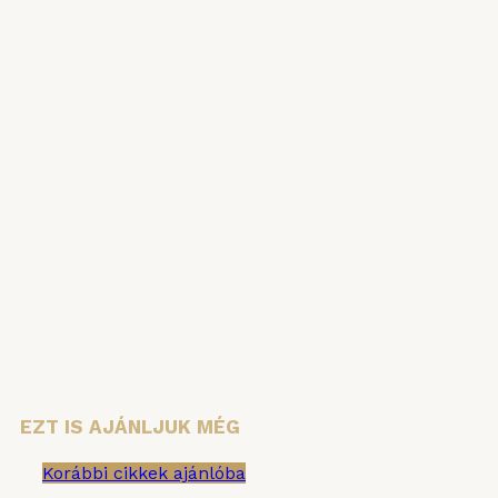
HÍRLEVÉL
Iratkozzon fel hírlevelünkre, hogy ne
maradjon le semmiről!
Vezetéknév
Keresztnév
Email cím:
EZT IS AJÁNLJUK MÉG
Korábbi cikkek ajánlóba