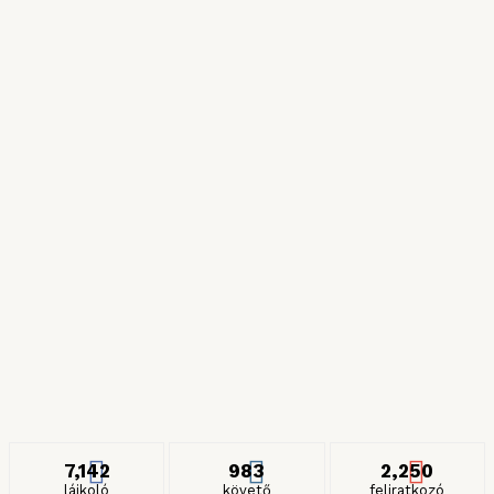
Róma csillagai
2024. NOVEMBER 11.
Híres zöldségek
2024. JÚLIUS 6.
Részeges és gyilkos spagettik
2024. JANUÁR 27.
ITT IS KÖVETHET MINKET
7,142
983
2,250
lájkoló
követő
feliratkozó