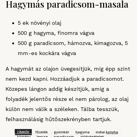
Hagymás paradicsom-masala
5 ek növényi olaj
500 g hagyma, finomra vágva
500 g paradicsom, hámozva, kimagozva, 5
mm-es kockára vágva
A hagymát az olajon üvegesítjük, míg épp színt
nem kezd kapni. Hozzáadjuk a paradicsomot.
Közepes lángon addig készítjük, amíg a
folyadék jelentős része el nem párolog, az olaj
külön nem válik a széleken. Tálba tesszük,
felhasználásig hűtőszekrényben tartjuk.
CÍMKÉK
főzelék
gyömbér
hagyma
indiai konyha
kömény
lencse
paradicsom
zöldségételek