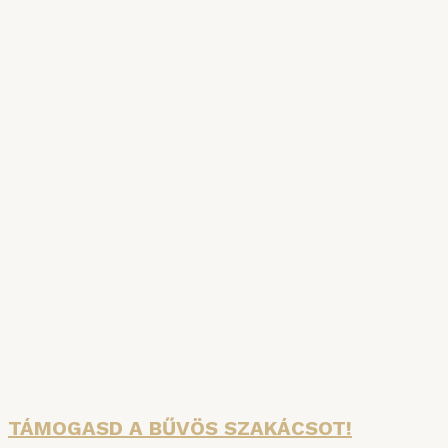
SZAKÁCSKÖNYVAKCIÓ
A főzés tudománya és a Bűvös Szakács
Konyhauniverzuma: két hiánypótló kötet egy
csomagban – jelentős árengedménnyel!
Részletek
TÁMOGASD A BŰVÖS SZAKÁCSOT!