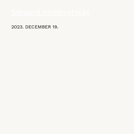
Savanyú mennyország
2023. DECEMBER 19.
KIEMELT CIKKEK
MGE
VI. Czifray ötödik forduló –
hentesborda
2026. JÚLIUS 10.
VI. Czifray ötödik forduló – üdvözlőfalatok