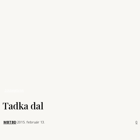
Archívum
Shop
KONYHAUNIVERZUM
A főzés tudománya
Receptek
Zöldségételek
Tadka dal
Zöldségételek
Tadka dal
MBTBD
2015. február 13.
0