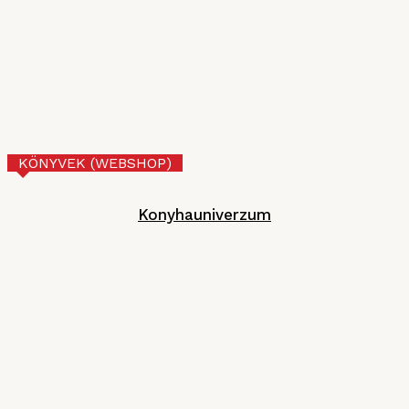
MGE
2026. JÚNIUS 30.
Tejberizs
Technológia
2026. JÚNIUS 17.
KÖNYVEK (WEBSHOP)
Konyhauniverzum