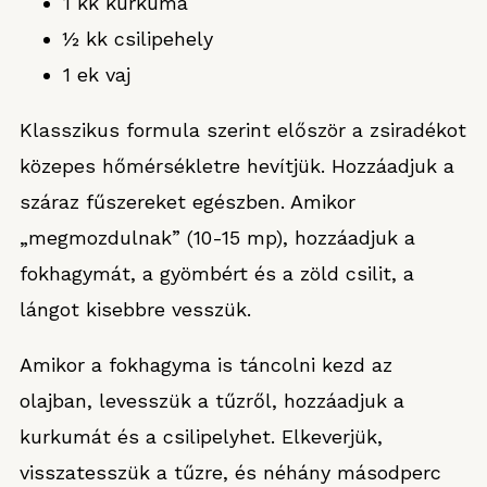
1 kk kurkuma
½ kk csilipehely
1 ek vaj
Klasszikus formula szerint először a zsiradékot
közepes hőmérsékletre hevítjük. Hozzáadjuk a
száraz fűszereket egészben. Amikor
„megmozdulnak” (10-15 mp), hozzáadjuk a
fokhagymát, a gyömbért és a zöld csilit, a
lángot kisebbre vesszük.
Amikor a fokhagyma is táncolni kezd az
olajban, levesszük a tűzről, hozzáadjuk a
kurkumát és a csilipelyhet. Elkeverjük,
visszatesszük a tűzre, és néhány másodperc