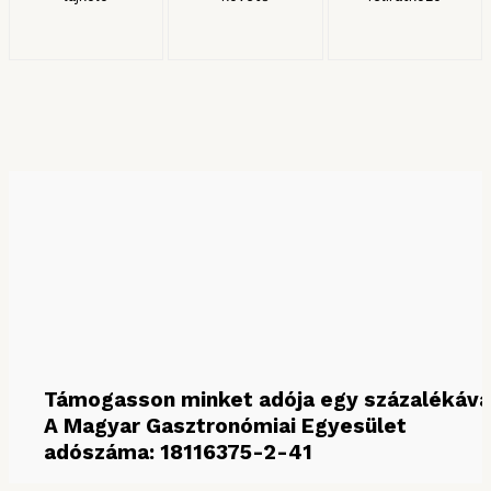
KERESÉS HÓNAP SZERINT
Keresés hónap szerint
Támogasson minket adója egy százalékáva
A Magyar Gasztronómiai Egyesület
adószáma: 18116375-2-41