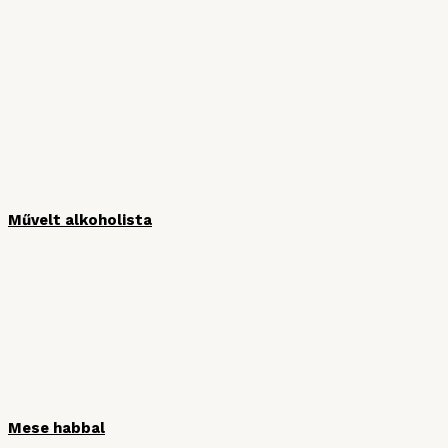
MÉDIAPARTNEREINK
Művelt alkoholista
Mese habbal