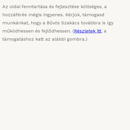
Az oldal fenntartása és fejlesztése költséges, a
hozzáférés mégis ingyenes. Kérjük, támogasd
munkánkat, hogy a Bűvös Szakács továbbra is így
működhessen és fejlődhessen. (
Részletek itt
, a
támogatáshoz katt az alábbi gombra.)
KARIZMATIKUS ÉTEL
Van, aki sűrűn szereti
2025. MÁRCIUS 10.