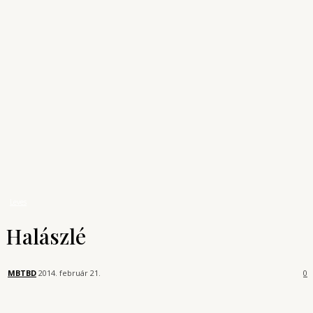
Archívum
Shop
KONYHAUNIVERZUM
A főzés tudománya
Receptek
Leves
Halászlé
Leves
Halászlé
MBTBD
2014. február 21.
0