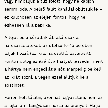
vagy himbáljuk a tűz fölött, hogy ne kapjon
semmi oda. A belső falát kanállal öblítsük le –
ez különösen az elején fontos, hogy ne
éghessen rá a paprika.
A tejet és a sózott ikrát, akárcsak a
harcsaszeleteket, az utolsó 10-15 percben
adjuk hozzá (az ikra, ha szétfő, zavarosít).
Fontos dolog az ikráról a hártyát leszedni, mert
a hártya nem engedi át a sót. Márpedig be kell
az ikrát sózni, a végén ezzel állítjuk be a
sószintet.
Forrón kell tálalni, azonnal fogyasztani, nem az
a fajta, ami langyosan hozza az erényeit. Ha jó