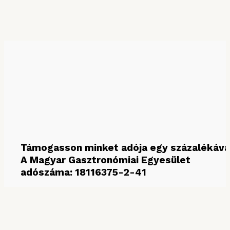
KERESÉS HÓNAP SZERINT
Keresés hónap szerint
Támogasson minket adója egy százalékáva
A Magyar Gasztronómiai Egyesület
adószáma: 18116375-2-41
MÉDIAPARTNEREINK