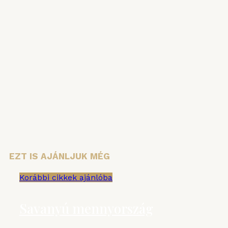
Iratkozzon fel hírlevelünkre, hogy ne
maradjon le semmiről!
Vezetéknév
Keresztnév
Email cím:
EZT IS AJÁNLJUK MÉG
Korábbi cikkek ajánlóba
Savanyú mennyország