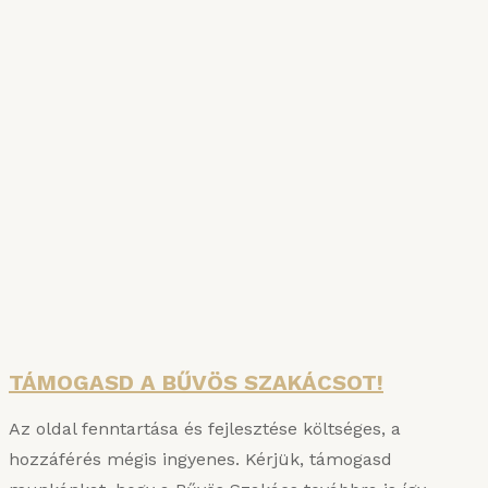
SZAKÁCSKÖNYVAKCIÓ
A főzés tudománya és a Bűvös Szakács
Konyhauniverzuma: két hiánypótló kötet egy
csomagban – jelentős árengedménnyel!
Részletek
TÁMOGASD A BŰVÖS SZAKÁCSOT!
Az oldal fenntartása és fejlesztése költséges, a
hozzáférés mégis ingyenes. Kérjük, támogasd