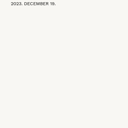
2023. DECEMBER 19.
KIEMELT CIKKEK
MGE
VI. Czifray ötödik forduló –
hentesborda
2026. JÚLIUS 10.
VI. Czifray ötödik forduló – üdvözlőfalatok
MGE
2026. JÚNIUS 30.