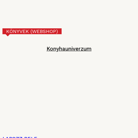
Tejberizs
Technológia
2026. JÚNIUS 17.
KÖNYVEK (WEBSHOP)
Konyhauniverzum