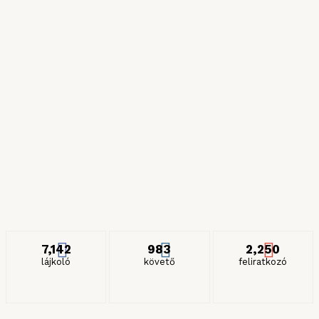
2024. NOVEMBER 11.
Híres zöldségek
2024. JÚLIUS 6.
Részeges és gyilkos spagettik
2024. JANUÁR 27.
ITT IS KÖVETHET MINKET
7,142
983
2,250
lájkoló
követő
feliratkozó