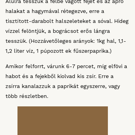
Alulra tesszük a félbe vágott fejet és az apró
halakat a hagymával rétegezve, erre a
tisztított-darabolt halszeleteket a sóval. Hideg
vízzel felöntjük, a bográcsot erős lángra
tesszük. (Hozzávetőleges arányok: 1kg hal, 1,1-
1,2 liter víz, 1 púpozott ek fűszerpaprika.)
Amikor felforrt, várunk 6-7 percet, míg elfövi a
habot és a fejekből kiolvad kis zsír. Erre a
zsírra kanalazzuk a paprikát egyszerre, vagy
több részletben.