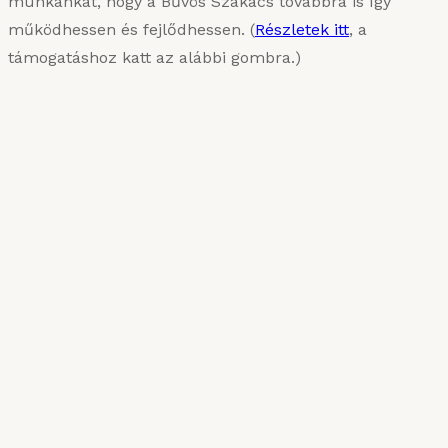
munkánkat, hogy a Bűvös Szakács továbbra is így
működhessen és fejlődhessen. (
Részletek itt
, a
támogatáshoz katt az alábbi gombra.)
KARIZMATIKUS ÉTEL
Van, aki sűrűn szereti
2025. MÁRCIUS 10.
Róma csillagai