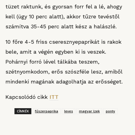
tüzet raktunk, és gyorsan forr fel a lé, ahogy
kell (úgy 10 perc alatt), akkor tűzre tevéstől
számítva 35-45 perc alatt kész a halászlé.
10 főre 4-5 friss cseresznyepaprikát is rakok
bele, amit a végén egyben ki is veszek.
Pohárnyi forró lével tálkába teszem,
szétnyomkodom, erős szószféle lesz, amiből
mindenki magának adagolhatja az erősséget.
Kapcsolódó cikk
ITT
CÍMKÉK
fűszerpaprika
leves
magyar ízek
ponty