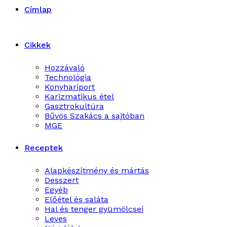
Címlap
Cikkek
Hozzávaló
Technológia
Konyhariport
Karizmatikus étel
Gasztrokultúra
Bűvös Szakács a sajtóban
MGE
Receptek
Alapkészítmény és mártás
Desszert
Egyéb
Előétel és saláta
Hal és tenger gyümölcsei
Leves