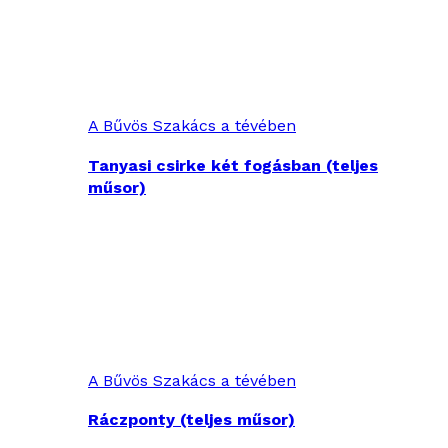
A Bűvös Szakács a tévében
Tanyasi csirke két fogásban (teljes
műsor)
A Bűvös Szakács a tévében
Ráczponty (teljes műsor)