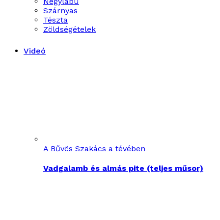
Négylábú
Szárnyas
Tészta
Zöldségételek
Videó
A Bűvös Szakács a tévében
Vadgalamb és almás pite (teljes műsor)