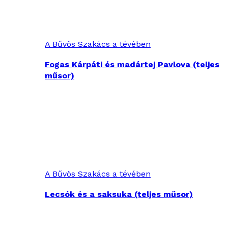
A Bűvös Szakács a tévében
Fogas Kárpáti és madártej Pavlova (teljes
műsor)
A Bűvös Szakács a tévében
Lecsók és a saksuka (teljes műsor)