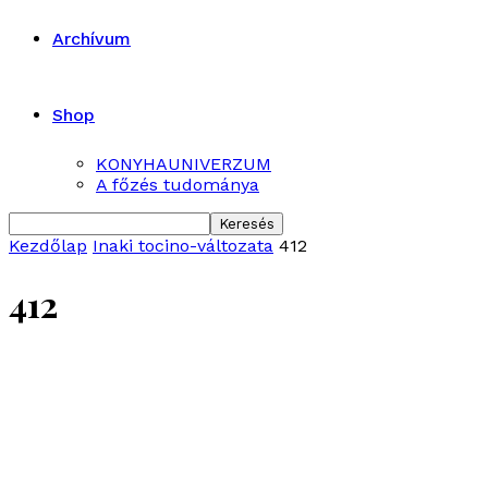
Archívum
Shop
KONYHAUNIVERZUM
A főzés tudománya
Kezdőlap
Inaki tocino-változata
412
412