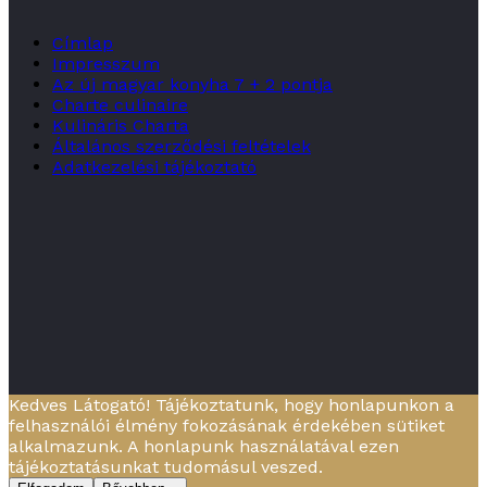
Címlap
Impresszum
Az új magyar konyha 7 + 2 pontja
Charte culinaire
Kulináris Charta
Általános szerződési feltételek
Adatkezelési tájékoztató
Kedves Látogató! Tájékoztatunk, hogy honlapunkon a
felhasználói élmény fokozásának érdekében sütiket
alkalmazunk. A honlapunk használatával ezen
tájékoztatásunkat tudomásul veszed.