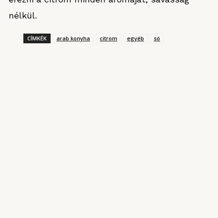
nélkül.
CÍMKÉK
arab konyha
citrom
egyéb
só
KONYHARIPORT ROVATUNKBÓL
Magyarország kantinja
2025. AUGUSZTUS 3.
Garai Ádám japán-spanyol ihletésű ételei