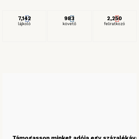
ITT IS KÖVETHET MINKET
7,142
983
2,250
lájkoló
követő
feliratkozó
KERESÉS HÓNAP SZERINT
Keresés hónap szerint
Támogasson minket adója egy százalékáva