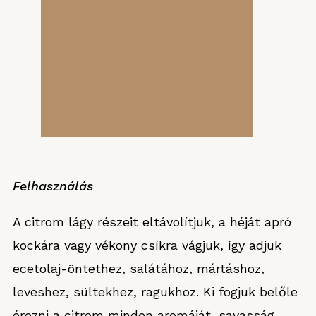
Felhasználás
A citrom lágy részeit eltávolítjuk, a héját apró
kockára vagy vékony csíkra vágjuk, így adjuk
ecetolaj-öntethez, salátához, mártáshoz,
leveshez, sültekhez, ragukhoz. Ki fogjuk belőle
érezni a citrom minden aromáját, savasság