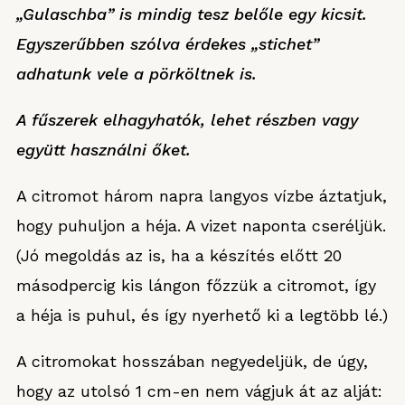
„Gulaschba” is mindig tesz belőle egy kicsit.
Egyszerűbben szólva érdekes „stichet”
adhatunk vele a pörköltnek is.
A fűszerek elhagyhatók, lehet részben vagy
együtt használni őket.
A citromot három napra langyos vízbe áztatjuk,
hogy puhuljon a héja. A vizet naponta cseréljük.
(Jó megoldás az is, ha a készítés előtt 20
másodpercig kis lángon főzzük a citromot, így
a héja is puhul, és így nyerhető ki a legtöbb lé.)
A citromokat hosszában negyedeljük, de úgy,
hogy az utolsó 1 cm-en nem vágjuk át az alját: