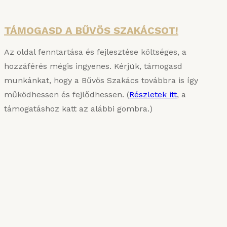
TÁMOGASD A BŰVÖS SZAKÁCSOT!
Az oldal fenntartása és fejlesztése költséges, a
hozzáférés mégis ingyenes. Kérjük, támogasd
munkánkat, hogy a Bűvös Szakács továbbra is így
működhessen és fejlődhessen. (
Részletek itt
, a
támogatáshoz katt az alábbi gombra.)
KARIZMATIKUS ÉTEL