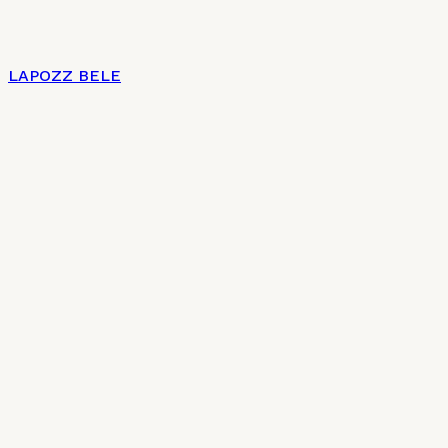
LAPOZZ BELE
Címlap
Impresszum
Az új magyar konyha 7 + 2 pontja
Charte culinaire
Kulináris Charta
Általános szerződési feltételek
Adatkezelési tájékoztató