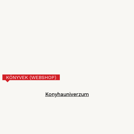
VI. Czifray ötödik forduló – üdvözlőfalatok
MGE
2026. JÚNIUS 30.
Tejberizs
Technológia
2026. JÚNIUS 17.
KÖNYVEK (WEBSHOP)
Konyhauniverzum