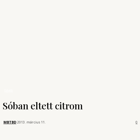
Archívum
Shop
KONYHAUNIVERZUM
A főzés tudománya
Receptek
Egyéb
Sóban eltett citrom
Egyéb
Sóban eltett citrom
MBTBD
2013. március 11.
0