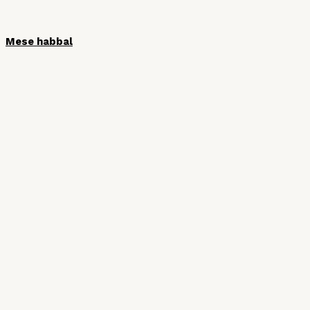
Mese habbal
HÍRLEVÉL
Iratkozzon fel hírlevelünkre, hogy ne
maradjon le semmiről!
Vezetéknév
Keresztnév
Email cím: