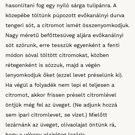
hasonlítani fog egy nyíló sárga tulipánra. A
közepébe töltünk púpozott evőkanálnyi durva
tengeri sót, a citromot ismét összenyomkodjuk.
Nagy méretű befőttesüveg aljára evőkanálnyi
sót szórunk, erre tesszük egyenként a fenti
módon sóval töltött citromokat, közben
rétegenként is sózzuk, majd a végén
lenyomkodjuk őket (ezzel levet préselünk ki).
Ha végül a folyadék nem lepi el teljesen a
citromot, akkor frissen préselt citromlével
öntjük még fel az üveget. (Ne adjunk hozzá
sem ipari citromlevet, se vizet.) Mielőtt
lezárnánk az üveget, olívaolajat öntünk rá,
hogy a vékony olajréteg lezárja.