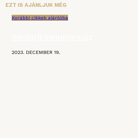
EZT IS AJÁNLJUK MÉG
Korábbi cikkek ajánlóba
Savanyú mennyország
2023. DECEMBER 19.
KIEMELT CIKKEK
MGE
VI. Czifray ötödik forduló –
hentesborda
2026. JÚLIUS 10.