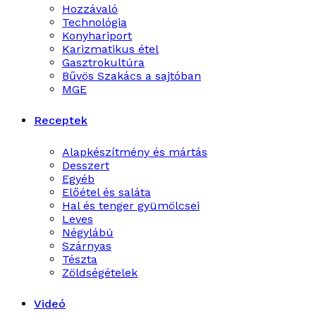
Hozzávaló
Technológia
Konyhariport
Karizmatikus étel
Gasztrokultúra
Bűvös Szakács a sajtóban
MGE
Receptek
Alapkészítmény és mártás
Desszert
Egyéb
Előétel és saláta
Hal és tenger gyümölcsei
Leves
Négylábú
Szárnyas
Tészta
Zöldségételek
Videó