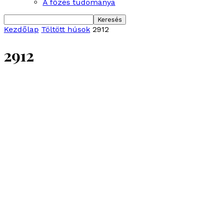
A főzés tudománya
Kezdőlap
Töltött húsok
2912
2912