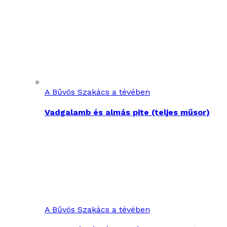
A Bűvös Szakács a tévében
Vadgalamb és almás pite (teljes műsor)
A Bűvös Szakács a tévében