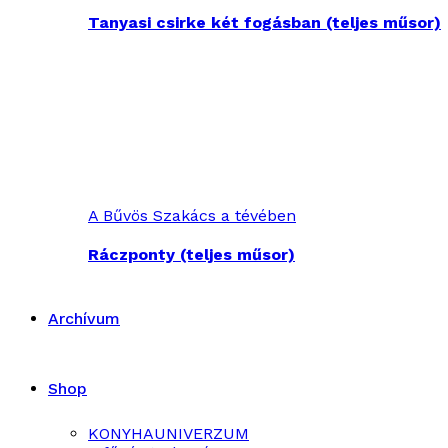
Tanyasi csirke két fogásban (teljes műsor)
A Bűvös Szakács a tévében
Ráczponty (teljes műsor)
Archívum
Shop
KONYHAUNIVERZUM