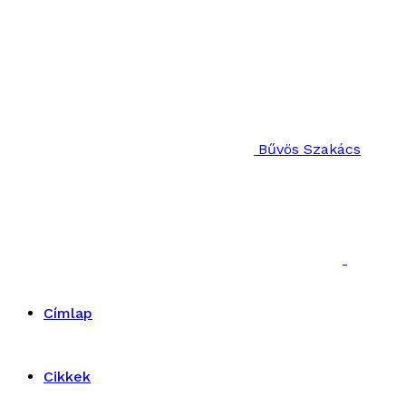
Bűvös Szakács
Címlap
Cikkek