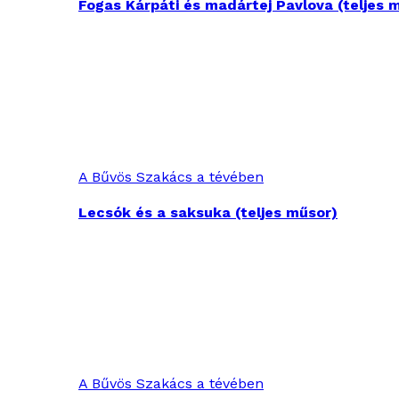
Fogas Kárpáti és madártej Pavlova (teljes 
A Bűvös Szakács a tévében
Lecsók és a saksuka (teljes műsor)
A Bűvös Szakács a tévében