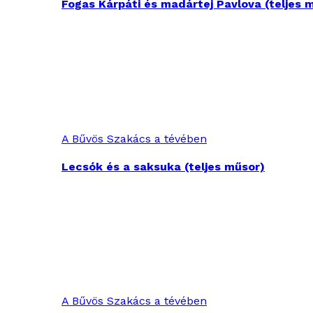
Fogas Kárpáti és madártej Pavlova (teljes 
A Bűvös Szakács a tévében
Lecsók és a saksuka (teljes műsor)
A Bűvös Szakács a tévében