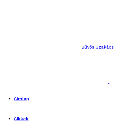
Bűvös Szakács
Címlap
Cikkek