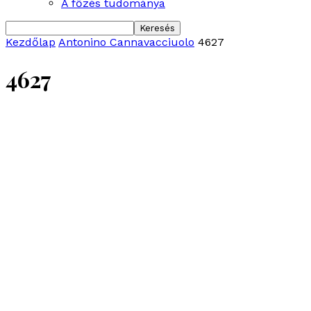
A főzés tudománya
Kezdőlap
Antonino Cannavacciuolo
4627
4627