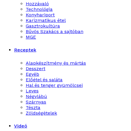
Hozzávaló
Technológia
Konyhariport
Karizmatikus étel
Gasztrokultúra
Bűvös Szakács a sajtóban
MGE
Receptek
Alapkészítmény és mártás
Desszert
Egyéb
Előétel és saláta
Hal és tenger gyümölcsei
Leves
Négylábú
Szárnyas
Tészta
Zöldségételek
Videó