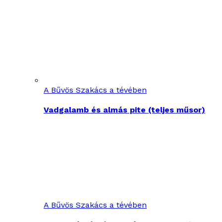
A Bűvös Szakács a tévében
Vadgalamb és almás pite (teljes műsor)
A Bűvös Szakács a tévében