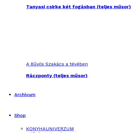
Tanyasi csirke két fogásban (teljes műsor)
A Bűvös Szakács a tévében
Ráczponty (teljes műsor)
Archívum
Shop
KONYHAUNIVERZUM