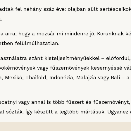
adták fel néhány száz éve: olajban sült sertéscsíko
.
a arra, hogy a mozsár mi mindenre jó. Korunknak k
etben felülmúlhatatlan.
sználatra szánt kisteljesítményűekkel – előfordul, 
gyökérnövények vagy fűszernövények kesernyéssé vál
, Mexikó, Thaiföld, Indonézia, Malajzia vagy Bali –
atnyi vagy annál is több fűszert és fűszernövényt, 
al sózták. Így készült a legtöbb mártásuk. Ugyanez 