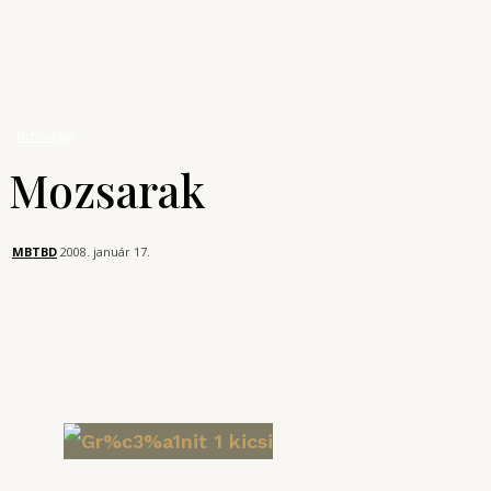
A főzés tudománya
Bűvös Szakács
Technológia
Mozsarak
Technológia
Mozsarak
MBTBD
2008. január 17.