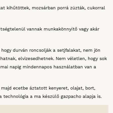
kat kihűtöttek, mozsárban porrá zúzták, cukorral
étségtelenül vannak munkakönnyítő vagy akár
hogy durván roncsolják a setjfalakat, nem jön
hatnak, elvizesedhetnek. Nem véletlen, hogy sok
 a mai napig mindennapos használatban van a
majd ecetbe áztatott kenyeret, olajat, bort,
a technológia a ma készülő gazpacho alapja is.