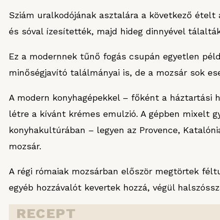
Sziám uralkodójának asztalára a következő ételt 
és sóval ízesítették, majd hideg dinnyével tálalták
Ez a modernnek tűnő fogás csupán egyetlen péld
minőségjavító találmányai is, de a mozsár sok es
A modern konyhagépekkel – főként a háztartási ha
létre a kívánt krémes emulzió. A gépben mixelt 
konyhakultúrában – legyen az Provence, Katalónia
mozsár.
A régi rómaiak mozsárban először megtörtek féltuc
egyéb hozzávalót kevertek hozzá, végül halszóssz
RECEPT